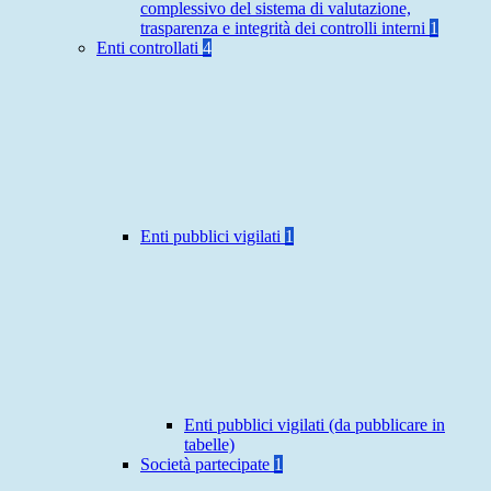
complessivo del sistema di valutazione,
trasparenza e integrità dei controlli interni
1
Enti controllati
4
Enti pubblici vigilati
1
Enti pubblici vigilati (da pubblicare in
tabelle)
Società partecipate
1