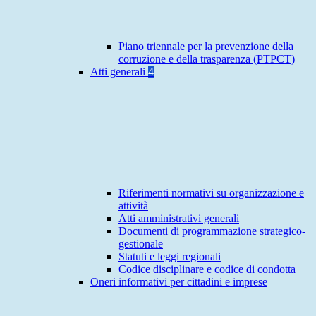
Piano triennale per la prevenzione della
corruzione e della trasparenza (PTPCT)
Atti generali
4
Riferimenti normativi su organizzazione e
attività
Atti amministrativi generali
Documenti di programmazione strategico-
gestionale
Statuti e leggi regionali
Codice disciplinare e codice di condotta
Oneri informativi per cittadini e imprese