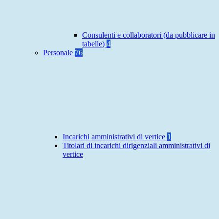
Consulenti e collaboratori (da pubblicare in
tabelle)
4
Personale
76
Incarichi amministrativi di vertice
1
Titolari di incarichi dirigenziali amministrativi di
vertice