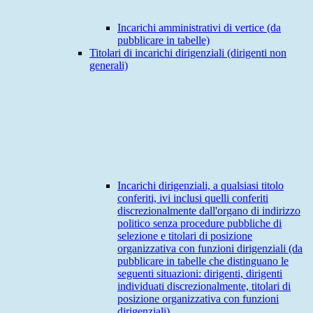
Incarichi amministrativi di vertice (da
pubblicare in tabelle)
Titolari di incarichi dirigenziali (dirigenti non
generali)
Incarichi dirigenziali, a qualsiasi titolo
conferiti, ivi inclusi quelli conferiti
discrezionalmente dall'organo di indirizzo
politico senza procedure pubbliche di
selezione e titolari di posizione
organizzativa con funzioni dirigenziali (da
pubblicare in tabelle che distinguano le
seguenti situazioni: dirigenti, dirigenti
individuati discrezionalmente, titolari di
posizione organizzativa con funzioni
dirigenziali)