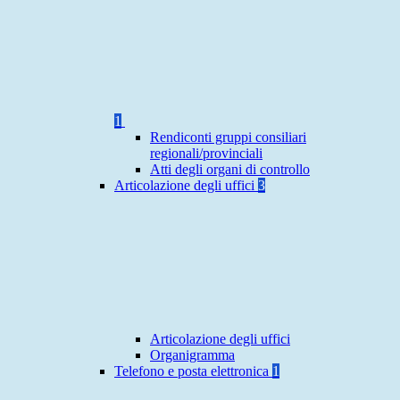
1
Rendiconti gruppi consiliari
regionali/provinciali
Atti degli organi di controllo
Articolazione degli uffici
3
Articolazione degli uffici
Organigramma
Telefono e posta elettronica
1