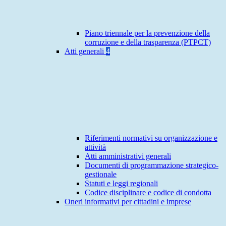
Piano triennale per la prevenzione della
corruzione e della trasparenza (PTPCT)
Atti generali
4
Riferimenti normativi su organizzazione e
attività
Atti amministrativi generali
Documenti di programmazione strategico-
gestionale
Statuti e leggi regionali
Codice disciplinare e codice di condotta
Oneri informativi per cittadini e imprese