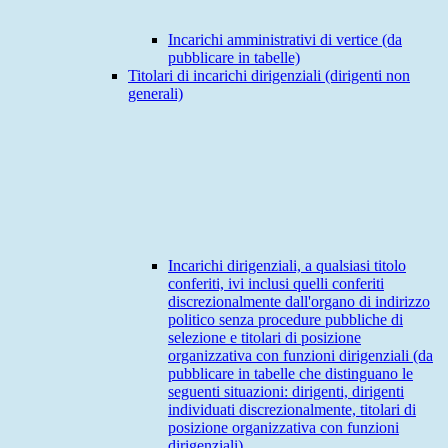
Incarichi amministrativi di vertice (da
pubblicare in tabelle)
Titolari di incarichi dirigenziali (dirigenti non
generali)
Incarichi dirigenziali, a qualsiasi titolo
conferiti, ivi inclusi quelli conferiti
discrezionalmente dall'organo di indirizzo
politico senza procedure pubbliche di
selezione e titolari di posizione
organizzativa con funzioni dirigenziali (da
pubblicare in tabelle che distinguano le
seguenti situazioni: dirigenti, dirigenti
individuati discrezionalmente, titolari di
posizione organizzativa con funzioni
dirigenziali)