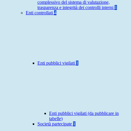
complessivo del sistema di valutazione,
trasparenza e integrità dei controlli interni
1
Enti controllati
4
Enti pubblici vigilati
1
Enti pubblici vigilati (da pubblicare in
tabelle)
Società partecipate
1