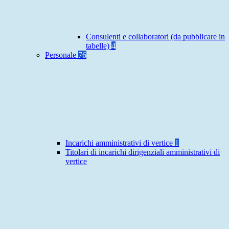
Consulenti e collaboratori (da pubblicare in
tabelle)
4
Personale
76
Incarichi amministrativi di vertice
1
Titolari di incarichi dirigenziali amministrativi di
vertice