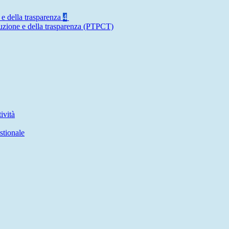
 e della trasparenza
4
ruzione e della trasparenza (PTPCT)
ività
stionale