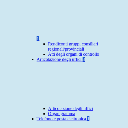
1
Rendiconti gruppi consiliari
regionali/provinciali
Atti degli organi di controllo
Articolazione degli uffici
3
Articolazione degli uffici
Organigramma
Telefono e posta elettronica
1