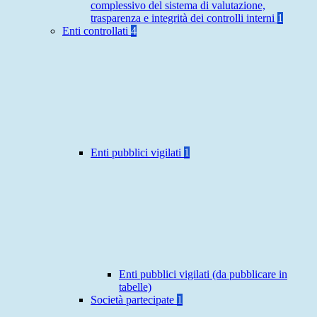
complessivo del sistema di valutazione,
trasparenza e integrità dei controlli interni
1
Enti controllati
4
Enti pubblici vigilati
1
Enti pubblici vigilati (da pubblicare in
tabelle)
Società partecipate
1