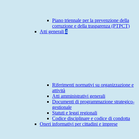
Piano triennale per la prevenzione della
corruzione e della trasparenza (PTPCT)
Atti generali
4
Riferimenti normativi su organizzazione e
attività
Atti amministrativi generali
Documenti di programmazione strategico-
gestionale
Statuti e leggi regionali
Codice disciplinare e codice di condotta
Oneri informativi per cittadini e imprese