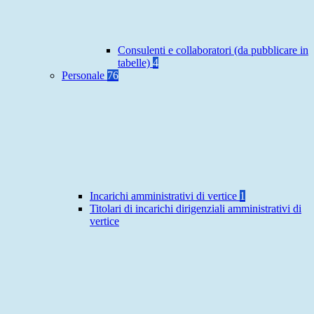
Consulenti e collaboratori (da pubblicare in
tabelle)
4
Personale
76
Incarichi amministrativi di vertice
1
Titolari di incarichi dirigenziali amministrativi di
vertice