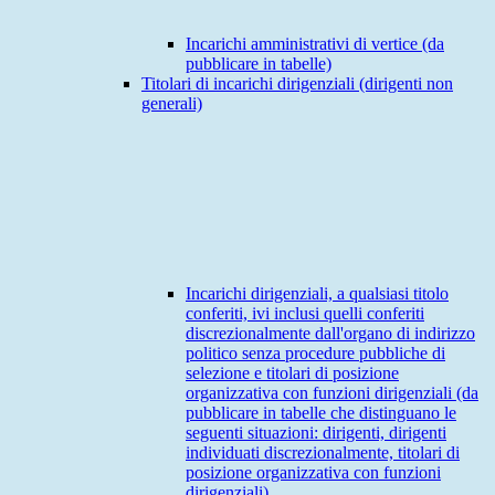
Incarichi amministrativi di vertice (da
pubblicare in tabelle)
Titolari di incarichi dirigenziali (dirigenti non
generali)
Incarichi dirigenziali, a qualsiasi titolo
conferiti, ivi inclusi quelli conferiti
discrezionalmente dall'organo di indirizzo
politico senza procedure pubbliche di
selezione e titolari di posizione
organizzativa con funzioni dirigenziali (da
pubblicare in tabelle che distinguano le
seguenti situazioni: dirigenti, dirigenti
individuati discrezionalmente, titolari di
posizione organizzativa con funzioni
dirigenziali)