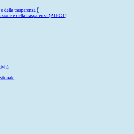
 e della trasparenza
4
ruzione e della trasparenza (PTPCT)
ività
stionale