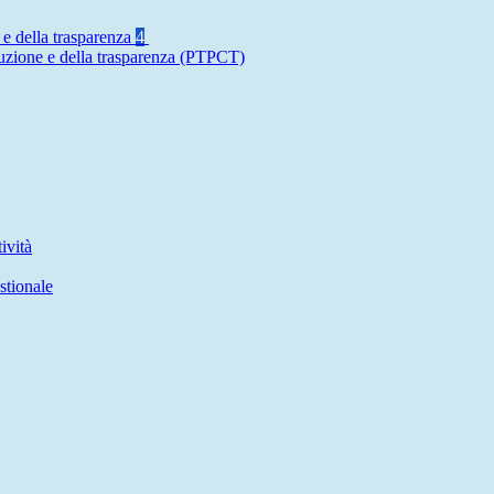
 e della trasparenza
4
ruzione e della trasparenza (PTPCT)
ività
stionale