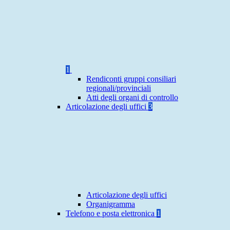
1
Rendiconti gruppi consiliari
regionali/provinciali
Atti degli organi di controllo
Articolazione degli uffici
3
Articolazione degli uffici
Organigramma
Telefono e posta elettronica
1