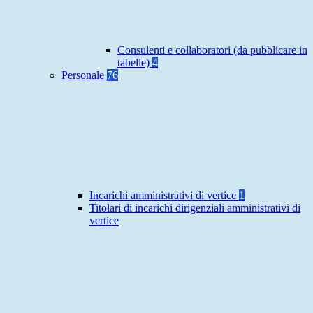
Consulenti e collaboratori (da pubblicare in
tabelle)
4
Personale
76
Incarichi amministrativi di vertice
1
Titolari di incarichi dirigenziali amministrativi di
vertice