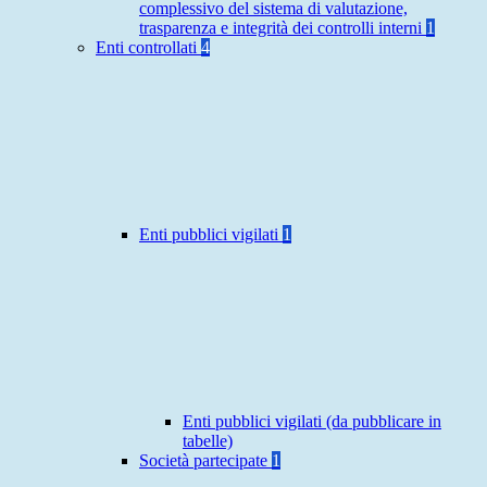
complessivo del sistema di valutazione,
trasparenza e integrità dei controlli interni
1
Enti controllati
4
Enti pubblici vigilati
1
Enti pubblici vigilati (da pubblicare in
tabelle)
Società partecipate
1