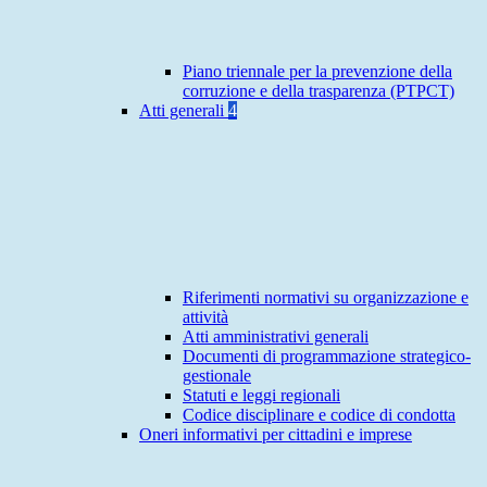
Piano triennale per la prevenzione della
corruzione e della trasparenza (PTPCT)
Atti generali
4
Riferimenti normativi su organizzazione e
attività
Atti amministrativi generali
Documenti di programmazione strategico-
gestionale
Statuti e leggi regionali
Codice disciplinare e codice di condotta
Oneri informativi per cittadini e imprese