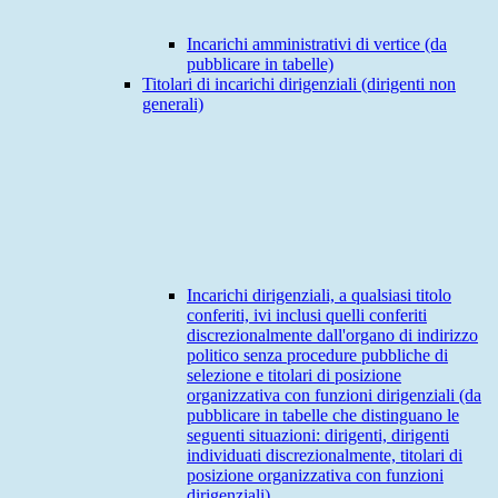
Incarichi amministrativi di vertice (da
pubblicare in tabelle)
Titolari di incarichi dirigenziali (dirigenti non
generali)
Incarichi dirigenziali, a qualsiasi titolo
conferiti, ivi inclusi quelli conferiti
discrezionalmente dall'organo di indirizzo
politico senza procedure pubbliche di
selezione e titolari di posizione
organizzativa con funzioni dirigenziali (da
pubblicare in tabelle che distinguano le
seguenti situazioni: dirigenti, dirigenti
individuati discrezionalmente, titolari di
posizione organizzativa con funzioni
dirigenziali)