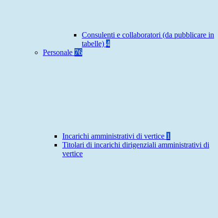
Consulenti e collaboratori (da pubblicare in
tabelle)
4
Personale
76
Incarichi amministrativi di vertice
1
Titolari di incarichi dirigenziali amministrativi di
vertice