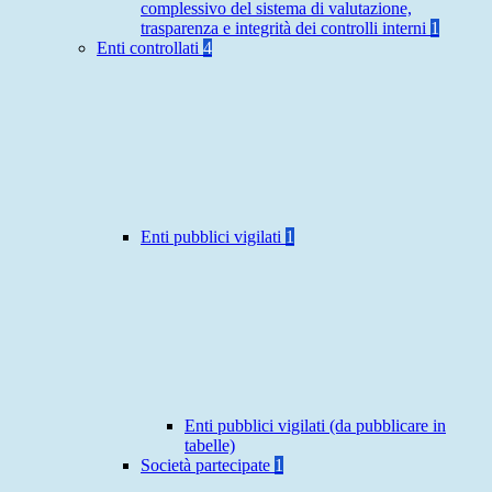
complessivo del sistema di valutazione,
trasparenza e integrità dei controlli interni
1
Enti controllati
4
Enti pubblici vigilati
1
Enti pubblici vigilati (da pubblicare in
tabelle)
Società partecipate
1