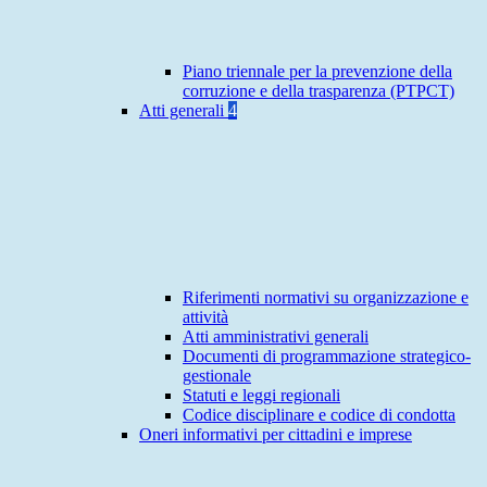
Piano triennale per la prevenzione della
corruzione e della trasparenza (PTPCT)
Atti generali
4
Riferimenti normativi su organizzazione e
attività
Atti amministrativi generali
Documenti di programmazione strategico-
gestionale
Statuti e leggi regionali
Codice disciplinare e codice di condotta
Oneri informativi per cittadini e imprese