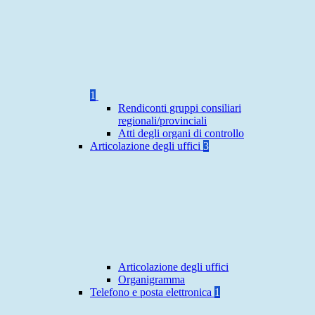
1
Rendiconti gruppi consiliari
regionali/provinciali
Atti degli organi di controllo
Articolazione degli uffici
3
Articolazione degli uffici
Organigramma
Telefono e posta elettronica
1