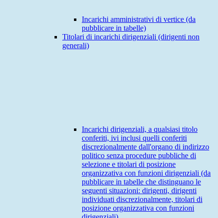
Incarichi amministrativi di vertice (da
pubblicare in tabelle)
Titolari di incarichi dirigenziali (dirigenti non
generali)
Incarichi dirigenziali, a qualsiasi titolo
conferiti, ivi inclusi quelli conferiti
discrezionalmente dall'organo di indirizzo
politico senza procedure pubbliche di
selezione e titolari di posizione
organizzativa con funzioni dirigenziali (da
pubblicare in tabelle che distinguano le
seguenti situazioni: dirigenti, dirigenti
individuati discrezionalmente, titolari di
posizione organizzativa con funzioni
dirigenziali)