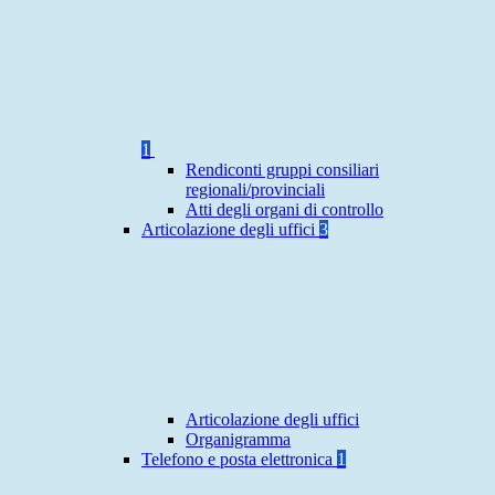
1
Rendiconti gruppi consiliari
regionali/provinciali
Atti degli organi di controllo
Articolazione degli uffici
3
Articolazione degli uffici
Organigramma
Telefono e posta elettronica
1