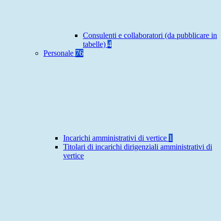
Consulenti e collaboratori (da pubblicare in
tabelle)
4
Personale
76
Incarichi amministrativi di vertice
1
Titolari di incarichi dirigenziali amministrativi di
vertice