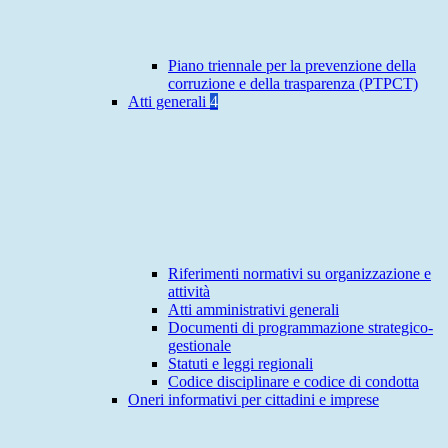
Piano triennale per la prevenzione della
corruzione e della trasparenza (PTPCT)
Atti generali
4
Riferimenti normativi su organizzazione e
attività
Atti amministrativi generali
Documenti di programmazione strategico-
gestionale
Statuti e leggi regionali
Codice disciplinare e codice di condotta
Oneri informativi per cittadini e imprese