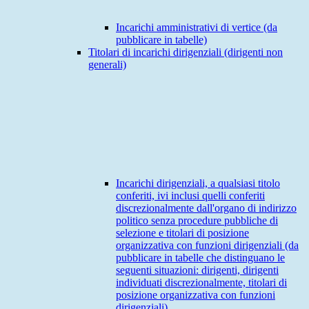
Incarichi amministrativi di vertice (da
pubblicare in tabelle)
Titolari di incarichi dirigenziali (dirigenti non
generali)
Incarichi dirigenziali, a qualsiasi titolo
conferiti, ivi inclusi quelli conferiti
discrezionalmente dall'organo di indirizzo
politico senza procedure pubbliche di
selezione e titolari di posizione
organizzativa con funzioni dirigenziali (da
pubblicare in tabelle che distinguano le
seguenti situazioni: dirigenti, dirigenti
individuati discrezionalmente, titolari di
posizione organizzativa con funzioni
dirigenziali)