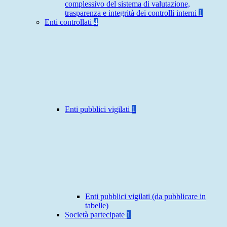
complessivo del sistema di valutazione,
trasparenza e integrità dei controlli interni
1
Enti controllati
4
Enti pubblici vigilati
1
Enti pubblici vigilati (da pubblicare in
tabelle)
Società partecipate
1