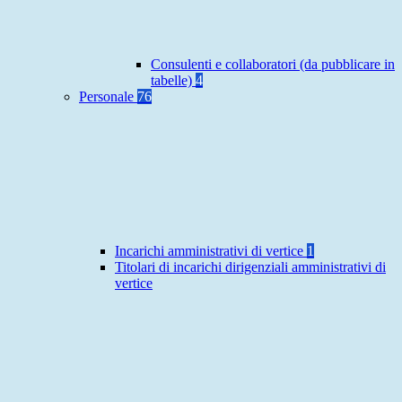
Consulenti e collaboratori (da pubblicare in
tabelle)
4
Personale
76
Incarichi amministrativi di vertice
1
Titolari di incarichi dirigenziali amministrativi di
vertice