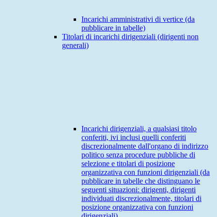
Incarichi amministrativi di vertice (da
pubblicare in tabelle)
Titolari di incarichi dirigenziali (dirigenti non
generali)
Incarichi dirigenziali, a qualsiasi titolo
conferiti, ivi inclusi quelli conferiti
discrezionalmente dall'organo di indirizzo
politico senza procedure pubbliche di
selezione e titolari di posizione
organizzativa con funzioni dirigenziali (da
pubblicare in tabelle che distinguano le
seguenti situazioni: dirigenti, dirigenti
individuati discrezionalmente, titolari di
posizione organizzativa con funzioni
dirigenziali)