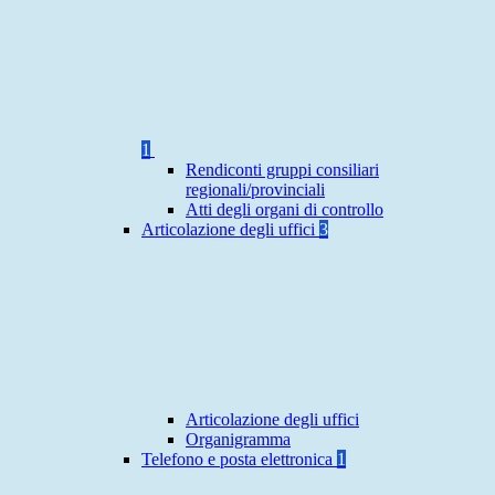
1
Rendiconti gruppi consiliari
regionali/provinciali
Atti degli organi di controllo
Articolazione degli uffici
3
Articolazione degli uffici
Organigramma
Telefono e posta elettronica
1