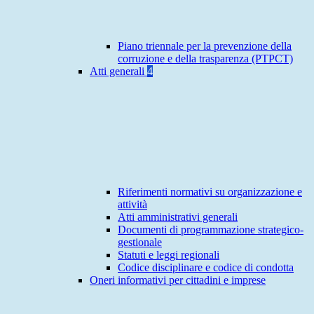
Piano triennale per la prevenzione della
corruzione e della trasparenza (PTPCT)
Atti generali
4
Riferimenti normativi su organizzazione e
attività
Atti amministrativi generali
Documenti di programmazione strategico-
gestionale
Statuti e leggi regionali
Codice disciplinare e codice di condotta
Oneri informativi per cittadini e imprese