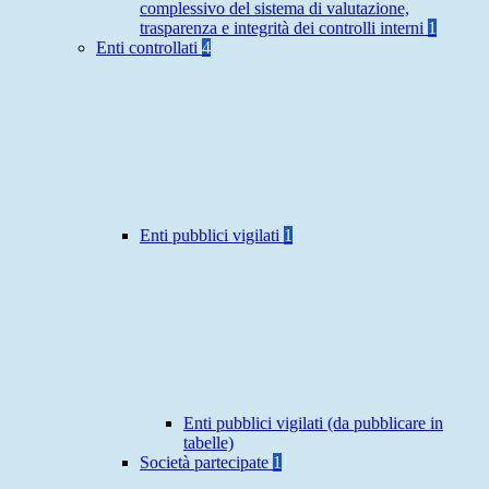
complessivo del sistema di valutazione,
trasparenza e integrità dei controlli interni
1
Enti controllati
4
Enti pubblici vigilati
1
Enti pubblici vigilati (da pubblicare in
tabelle)
Società partecipate
1