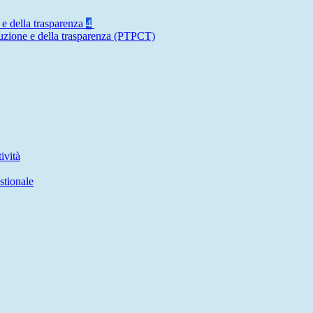
 e della trasparenza
4
ruzione e della trasparenza (PTPCT)
ività
stionale