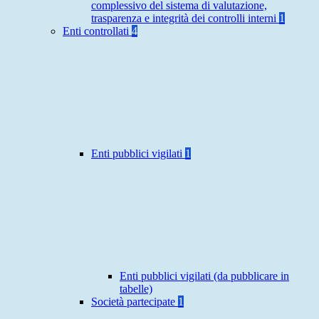
complessivo del sistema di valutazione,
trasparenza e integrità dei controlli interni
1
Enti controllati
4
Enti pubblici vigilati
1
Enti pubblici vigilati (da pubblicare in
tabelle)
Società partecipate
1