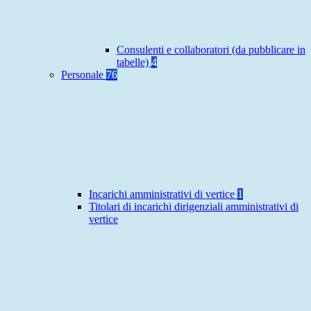
Consulenti e collaboratori (da pubblicare in
tabelle)
4
Personale
76
Incarichi amministrativi di vertice
1
Titolari di incarichi dirigenziali amministrativi di
vertice