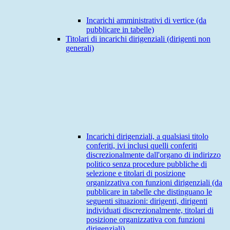
Incarichi amministrativi di vertice (da
pubblicare in tabelle)
Titolari di incarichi dirigenziali (dirigenti non
generali)
Incarichi dirigenziali, a qualsiasi titolo
conferiti, ivi inclusi quelli conferiti
discrezionalmente dall'organo di indirizzo
politico senza procedure pubbliche di
selezione e titolari di posizione
organizzativa con funzioni dirigenziali (da
pubblicare in tabelle che distinguano le
seguenti situazioni: dirigenti, dirigenti
individuati discrezionalmente, titolari di
posizione organizzativa con funzioni
dirigenziali)