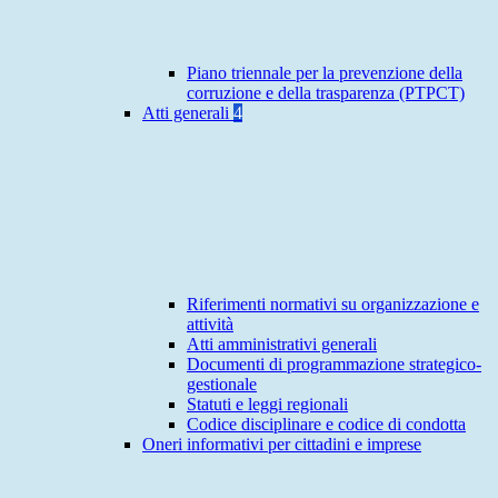
Piano triennale per la prevenzione della
corruzione e della trasparenza (PTPCT)
Atti generali
4
Riferimenti normativi su organizzazione e
attività
Atti amministrativi generali
Documenti di programmazione strategico-
gestionale
Statuti e leggi regionali
Codice disciplinare e codice di condotta
Oneri informativi per cittadini e imprese