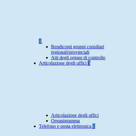
1
Rendiconti gruppi consiliari
regionali/provinciali
Atti degli organi di controllo
Articolazione degli uffici
3
Articolazione degli uffici
Organigramma
Telefono e posta elettronica
1