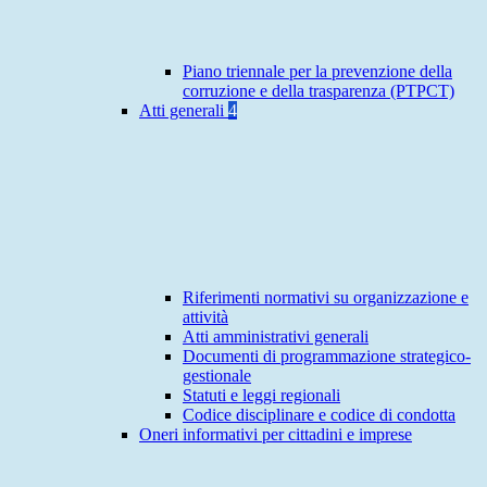
Piano triennale per la prevenzione della
corruzione e della trasparenza (PTPCT)
Atti generali
4
Riferimenti normativi su organizzazione e
attività
Atti amministrativi generali
Documenti di programmazione strategico-
gestionale
Statuti e leggi regionali
Codice disciplinare e codice di condotta
Oneri informativi per cittadini e imprese