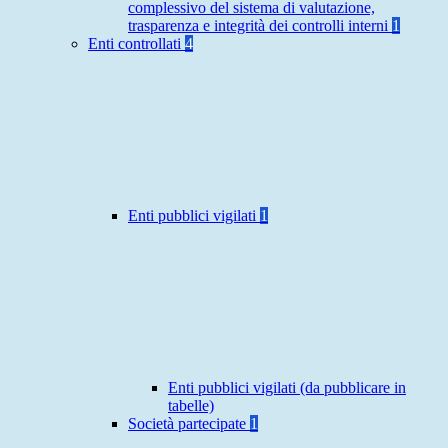
complessivo del sistema di valutazione,
trasparenza e integrità dei controlli interni
1
Enti controllati
4
Enti pubblici vigilati
1
Enti pubblici vigilati (da pubblicare in
tabelle)
Società partecipate
1