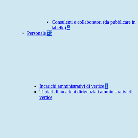
Consulenti e collaboratori (da pubblicare in
tabelle)
4
Personale
76
Incarichi amministrativi di vertice
1
Titolari di incarichi dirigenziali amministrativi di
vertice