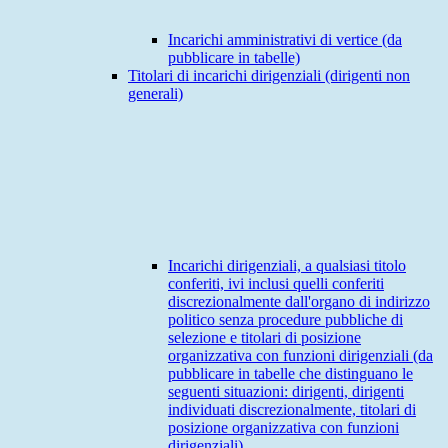
Incarichi amministrativi di vertice (da
pubblicare in tabelle)
Titolari di incarichi dirigenziali (dirigenti non
generali)
Incarichi dirigenziali, a qualsiasi titolo
conferiti, ivi inclusi quelli conferiti
discrezionalmente dall'organo di indirizzo
politico senza procedure pubbliche di
selezione e titolari di posizione
organizzativa con funzioni dirigenziali (da
pubblicare in tabelle che distinguano le
seguenti situazioni: dirigenti, dirigenti
individuati discrezionalmente, titolari di
posizione organizzativa con funzioni
dirigenziali)