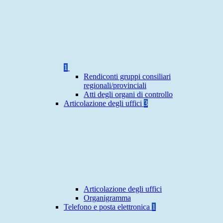
1
Rendiconti gruppi consiliari
regionali/provinciali
Atti degli organi di controllo
Articolazione degli uffici
3
Articolazione degli uffici
Organigramma
Telefono e posta elettronica
1