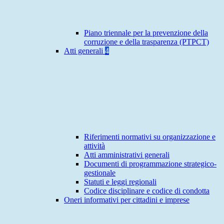
Piano triennale per la prevenzione della
corruzione e della trasparenza (PTPCT)
Atti generali
4
Riferimenti normativi su organizzazione e
attività
Atti amministrativi generali
Documenti di programmazione strategico-
gestionale
Statuti e leggi regionali
Codice disciplinare e codice di condotta
Oneri informativi per cittadini e imprese