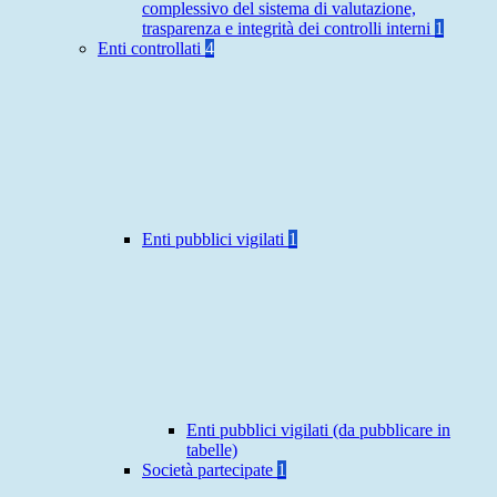
complessivo del sistema di valutazione,
trasparenza e integrità dei controlli interni
1
Enti controllati
4
Enti pubblici vigilati
1
Enti pubblici vigilati (da pubblicare in
tabelle)
Società partecipate
1