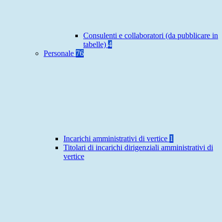
Consulenti e collaboratori (da pubblicare in
tabelle)
4
Personale
76
Incarichi amministrativi di vertice
1
Titolari di incarichi dirigenziali amministrativi di
vertice