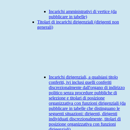
Incarichi amministrativi di vertice (da
pubblicare in tabelle)
Titolari di incarichi dirigenziali (dirigenti non
generali)
Incarichi dirigenziali, a qualsiasi titolo
conferiti, ivi inclusi quelli conferiti
discrezionalmente dall'organo di indirizzo
politico senza procedure pubbliche di
selezione e titolari di posizione
organizzativa con funzioni dirigenziali (da
pubblicare in tabelle che distinguano le
seguenti situazioni: dirigenti, dirigenti
individuati discrezionalmente, titolari di
posizione organizzativa con funzioni
dirigenziali)