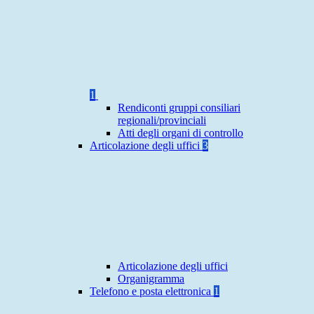
1
Rendiconti gruppi consiliari
regionali/provinciali
Atti degli organi di controllo
Articolazione degli uffici
3
Articolazione degli uffici
Organigramma
Telefono e posta elettronica
1