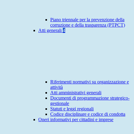
Piano triennale per la prevenzione della
corruzione e della trasparenza (PTPCT)
Atti generali
4
Riferimenti normativi su organizzazione e
attività
Atti amministrativi generali
Documenti di programmazione strategico-
gestionale
Statuti e leggi regionali
Codice disciplinare e codice di condotta
Oneri informativi per cittadini e imprese