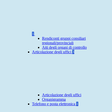
1
Rendiconti gruppi consiliari
regionali/provinciali
Atti degli organi di controllo
Articolazione degli uffici
3
Articolazione degli uffici
Organigramma
Telefono e posta elettronica
1