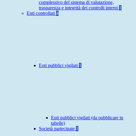
complessivo del sistema di valutazione,
trasparenza e integrità dei controlli interni
1
Enti controllati
4
Enti pubblici vigilati
1
Enti pubblici vigilati (da pubblicare in
tabelle)
Società partecipate
1