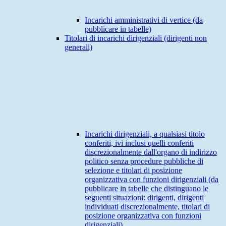
Incarichi amministrativi di vertice (da
pubblicare in tabelle)
Titolari di incarichi dirigenziali (dirigenti non
generali)
Incarichi dirigenziali, a qualsiasi titolo
conferiti, ivi inclusi quelli conferiti
discrezionalmente dall'organo di indirizzo
politico senza procedure pubbliche di
selezione e titolari di posizione
organizzativa con funzioni dirigenziali (da
pubblicare in tabelle che distinguano le
seguenti situazioni: dirigenti, dirigenti
individuati discrezionalmente, titolari di
posizione organizzativa con funzioni
dirigenziali)