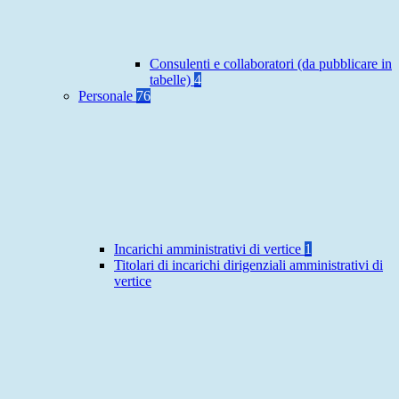
Consulenti e collaboratori (da pubblicare in
tabelle)
4
Personale
76
Incarichi amministrativi di vertice
1
Titolari di incarichi dirigenziali amministrativi di
vertice