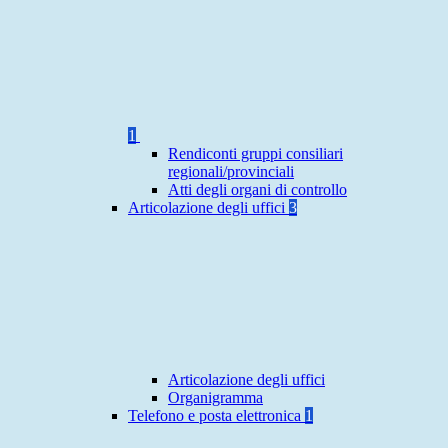
1
Rendiconti gruppi consiliari
regionali/provinciali
Atti degli organi di controllo
Articolazione degli uffici
3
Articolazione degli uffici
Organigramma
Telefono e posta elettronica
1