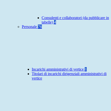
Consulenti e collaboratori (da pubblicare in
tabelle)
4
Personale
76
Incarichi amministrativi di vertice
1
Titolari di incarichi dirigenziali amministrativi di
vertice