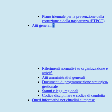
Piano triennale per la prevenzione della
corruzione e della trasparenza (PTPCT)
Atti generali
4
Riferimenti normativi su organizzazione e
attività
Atti amministrativi generali
Documenti di programmazione strategico-
gestionale
Statuti e leggi regionali
Codice disciplinare e codice di condotta
Oneri informativi per cittadini e imprese