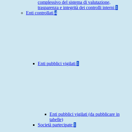
complessivo del sistema di valutazione,
trasparenza e integrità dei controlli interni
1
Enti controllati
4
Enti pubblici vigilati
1
Enti pubblici vigilati (da pubblicare in
tabelle)
Società partecipate
1