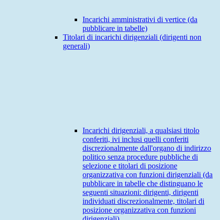
Incarichi amministrativi di vertice (da
pubblicare in tabelle)
Titolari di incarichi dirigenziali (dirigenti non
generali)
Incarichi dirigenziali, a qualsiasi titolo
conferiti, ivi inclusi quelli conferiti
discrezionalmente dall'organo di indirizzo
politico senza procedure pubbliche di
selezione e titolari di posizione
organizzativa con funzioni dirigenziali (da
pubblicare in tabelle che distinguano le
seguenti situazioni: dirigenti, dirigenti
individuati discrezionalmente, titolari di
posizione organizzativa con funzioni
dirigenziali)