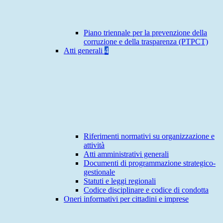
Piano triennale per la prevenzione della
corruzione e della trasparenza (PTPCT)
Atti generali
4
Riferimenti normativi su organizzazione e
attività
Atti amministrativi generali
Documenti di programmazione strategico-
gestionale
Statuti e leggi regionali
Codice disciplinare e codice di condotta
Oneri informativi per cittadini e imprese