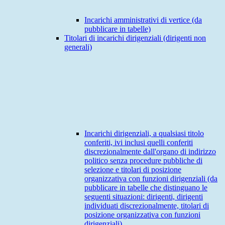
Incarichi amministrativi di vertice (da
pubblicare in tabelle)
Titolari di incarichi dirigenziali (dirigenti non
generali)
Incarichi dirigenziali, a qualsiasi titolo
conferiti, ivi inclusi quelli conferiti
discrezionalmente dall'organo di indirizzo
politico senza procedure pubbliche di
selezione e titolari di posizione
organizzativa con funzioni dirigenziali (da
pubblicare in tabelle che distinguano le
seguenti situazioni: dirigenti, dirigenti
individuati discrezionalmente, titolari di
posizione organizzativa con funzioni
dirigenziali)