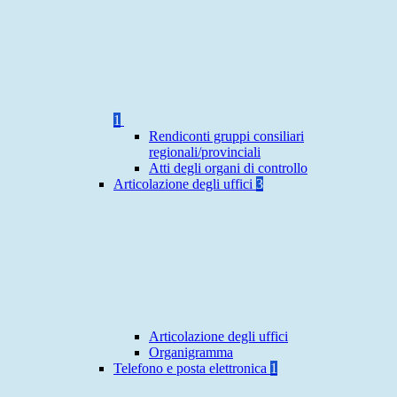
1
Rendiconti gruppi consiliari
regionali/provinciali
Atti degli organi di controllo
Articolazione degli uffici
3
Articolazione degli uffici
Organigramma
Telefono e posta elettronica
1