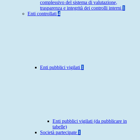
complessivo del sistema di valutazione,
trasparenza e integrità dei controlli interni
1
Enti controllati
4
Enti pubblici vigilati
1
Enti pubblici vigilati (da pubblicare in
tabelle)
Società partecipate
1