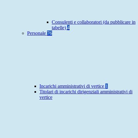
Consulenti e collaboratori (da pubblicare in
tabelle)
4
Personale
76
Incarichi amministrativi di vertice
1
Titolari di incarichi dirigenziali amministrativi di
vertice