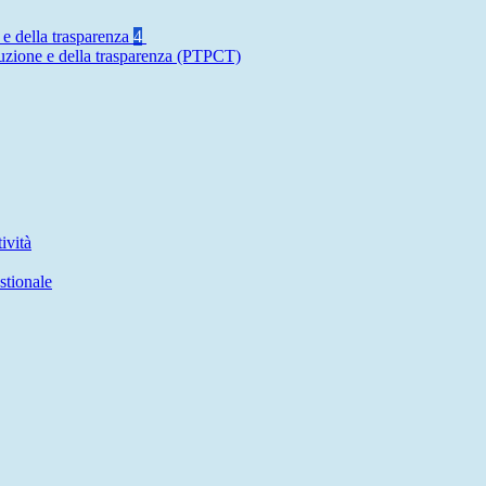
 e della trasparenza
4
ruzione e della trasparenza (PTPCT)
ività
stionale