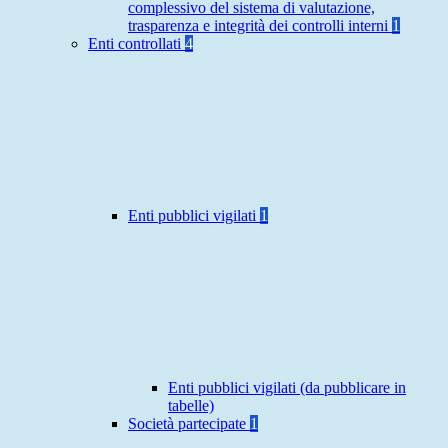
complessivo del sistema di valutazione,
trasparenza e integrità dei controlli interni
1
Enti controllati
4
Enti pubblici vigilati
1
Enti pubblici vigilati (da pubblicare in
tabelle)
Società partecipate
1