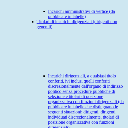
Incarichi amministrativi di vertice (da
pubblicare in tabelle)
Titolari di incarichi dirigenziali (dirigenti non
generali)
Incarichi dirigenziali, a qualsiasi titolo
conferiti, ivi inclusi quelli conferiti
discrezionalmente dall'organo di indirizzo
politico senza procedure pubbliche di
selezione e titolari di posizione
organizzativa con funzioni dirigenziali (da
pubblicare in tabelle che distinguano le
seguenti situazioni: dirigenti, dirigenti
individuati discrezionalmente, titolari di
posizione organizzativa con funzioni
dirigenziali)