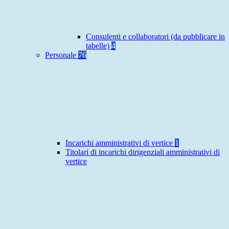
Consulenti e collaboratori (da pubblicare in
tabelle)
4
Personale
76
Incarichi amministrativi di vertice
1
Titolari di incarichi dirigenziali amministrativi di
vertice