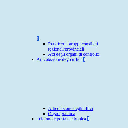
1
Rendiconti gruppi consiliari
regionali/provinciali
Atti degli organi di controllo
Articolazione degli uffici
3
Articolazione degli uffici
Organigramma
Telefono e posta elettronica
1