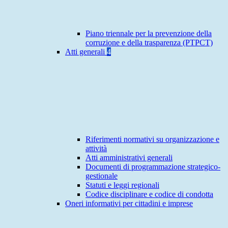
Piano triennale per la prevenzione della
corruzione e della trasparenza (PTPCT)
Atti generali
4
Riferimenti normativi su organizzazione e
attività
Atti amministrativi generali
Documenti di programmazione strategico-
gestionale
Statuti e leggi regionali
Codice disciplinare e codice di condotta
Oneri informativi per cittadini e imprese