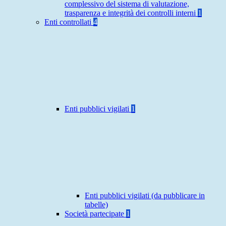
complessivo del sistema di valutazione,
trasparenza e integrità dei controlli interni
1
Enti controllati
4
Enti pubblici vigilati
1
Enti pubblici vigilati (da pubblicare in
tabelle)
Società partecipate
1