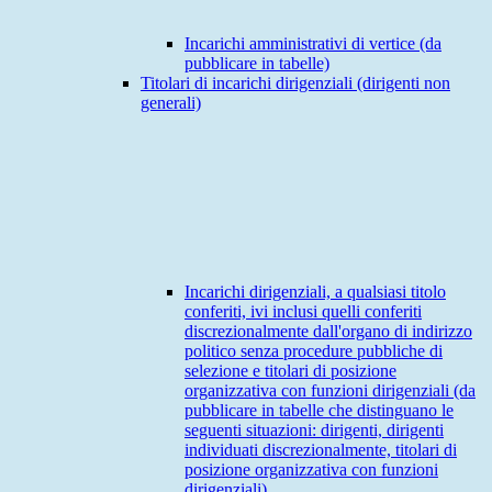
Incarichi amministrativi di vertice (da
pubblicare in tabelle)
Titolari di incarichi dirigenziali (dirigenti non
generali)
Incarichi dirigenziali, a qualsiasi titolo
conferiti, ivi inclusi quelli conferiti
discrezionalmente dall'organo di indirizzo
politico senza procedure pubbliche di
selezione e titolari di posizione
organizzativa con funzioni dirigenziali (da
pubblicare in tabelle che distinguano le
seguenti situazioni: dirigenti, dirigenti
individuati discrezionalmente, titolari di
posizione organizzativa con funzioni
dirigenziali)