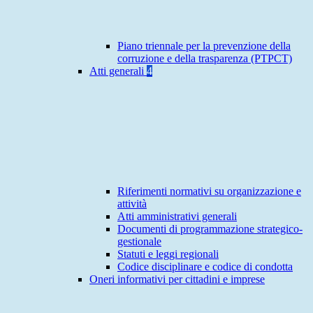
Piano triennale per la prevenzione della
corruzione e della trasparenza (PTPCT)
Atti generali
4
Riferimenti normativi su organizzazione e
attività
Atti amministrativi generali
Documenti di programmazione strategico-
gestionale
Statuti e leggi regionali
Codice disciplinare e codice di condotta
Oneri informativi per cittadini e imprese