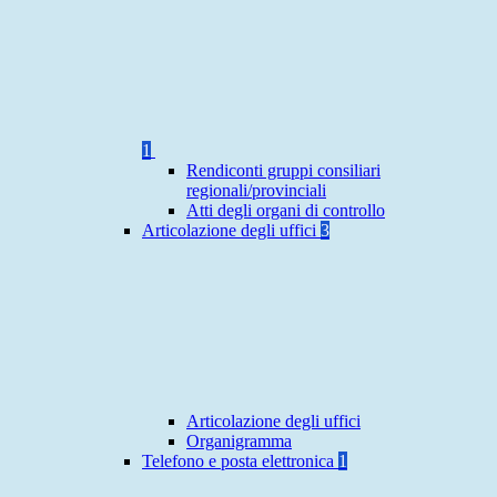
1
Rendiconti gruppi consiliari
regionali/provinciali
Atti degli organi di controllo
Articolazione degli uffici
3
Articolazione degli uffici
Organigramma
Telefono e posta elettronica
1