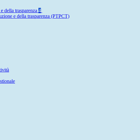
 e della trasparenza
4
ruzione e della trasparenza (PTPCT)
ività
stionale