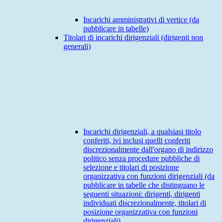
Incarichi amministrativi di vertice (da
pubblicare in tabelle)
Titolari di incarichi dirigenziali (dirigenti non
generali)
Incarichi dirigenziali, a qualsiasi titolo
conferiti, ivi inclusi quelli conferiti
discrezionalmente dall'organo di indirizzo
politico senza procedure pubbliche di
selezione e titolari di posizione
organizzativa con funzioni dirigenziali (da
pubblicare in tabelle che distinguano le
seguenti situazioni: dirigenti, dirigenti
individuati discrezionalmente, titolari di
posizione organizzativa con funzioni
dirigenziali)