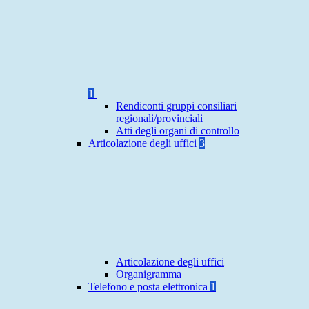
1
Rendiconti gruppi consiliari
regionali/provinciali
Atti degli organi di controllo
Articolazione degli uffici
3
Articolazione degli uffici
Organigramma
Telefono e posta elettronica
1