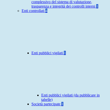
complessivo del sistema di valutazione,
trasparenza e integrità dei controlli interni
1
Enti controllati
4
Enti pubblici vigilati
1
Enti pubblici vigilati (da pubblicare in
tabelle)
Società partecipate
1