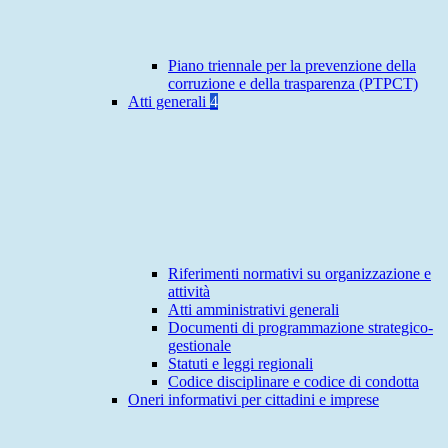
Piano triennale per la prevenzione della
corruzione e della trasparenza (PTPCT)
Atti generali
4
Riferimenti normativi su organizzazione e
attività
Atti amministrativi generali
Documenti di programmazione strategico-
gestionale
Statuti e leggi regionali
Codice disciplinare e codice di condotta
Oneri informativi per cittadini e imprese