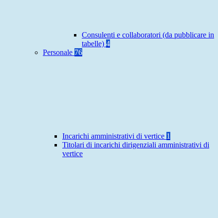
Consulenti e collaboratori (da pubblicare in
tabelle)
4
Personale
76
Incarichi amministrativi di vertice
1
Titolari di incarichi dirigenziali amministrativi di
vertice