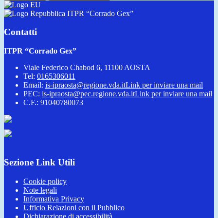
ITPR “Corrado Gex”
Contatti
ITPR “Corrado Gex”
Viale Federico Chabod 6, 11100 AOSTA
Tel:
0165306011
Email:
is-ipraosta@regione.vda.it
Link per inviare una mail
PEC:
is-ipraosta@pec.regione.vda.it
Link per inviare una mail
C.F.: 91040780073
Sezione Link Utili
Cookie policy
Note legali
Informativa Privacy
Ufficio Relazioni con il Pubblico
Dichiarazione di accessibilità