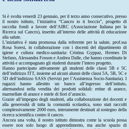
Si è svolta venerdi 23 gennaio, per il terzo anno consecutivo, presso
il nostro istituto, l’iniziativa “Cancro io ti boccio”, progetto di
raccolta fondi a favore dell’AIRC (Associazione Italiana per la
Ricerca sul Cancro), inserito all’interno delle attività di educazione
alla salute.
L’iniziativa è stata promossa dalla referente per la salute, prof.ssa
Rosa Soresi, in collaborazione con i docenti del dipartimento di
igiene e cultura medico-sanitaria: Cristina Gyppaz, Hermes Di
Stefano, Alessandra Fosson e Andrea Dalle, che hanno coordinato le
attività e accompagnato gli studenti durante l’intero progetto.
Hanno partecipato attivamente gli studenti delle classi 5B e 5C
dell’indirizzo ITT, insieme ad alcuni alunni delle classi 5A, 5B, 5C e
5D dell’indirizzo SASS (Servizi per l’Assistenza Socio-Sanitaria). I
ragazzi hanno allestito un banco all’ingresso dell’istituto,
alternandosi nella vendita dei prodotti solidali: retine di arance,
marmellate di arance e miele di fiori d’arancio.
Grazie all’impegno degli studenti, alla collaborazione dei docenti e
alla generosità di tutta la comunità scolastica, sono stati raccolti
complessivamente 2000 euro, interamente destinati al sostegno della
ricerca scientifica contro il cancro.
Ancora una volta, il nostro istituto dimostra come la scuola possa
essere non solo luogo di apprendimento, ma anche spazio di