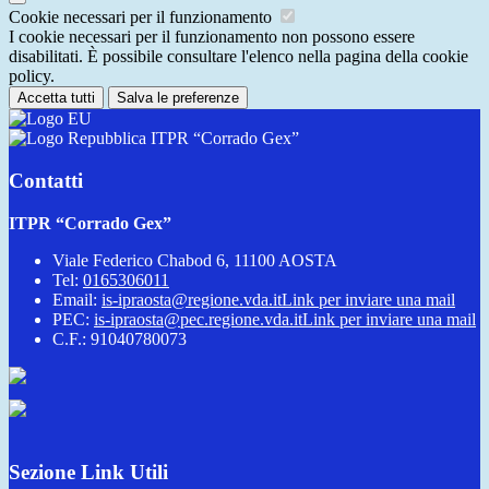
Cookie necessari per il funzionamento
I cookie necessari per il funzionamento non possono essere
disabilitati. È possibile consultare l'elenco nella pagina della cookie
policy.
Accetta tutti
Salva le preferenze
ITPR “Corrado Gex”
Contatti
ITPR “Corrado Gex”
Viale Federico Chabod 6, 11100 AOSTA
Tel:
0165306011
Email:
is-ipraosta@regione.vda.it
Link per inviare una mail
PEC:
is-ipraosta@pec.regione.vda.it
Link per inviare una mail
C.F.: 91040780073
Sezione Link Utili