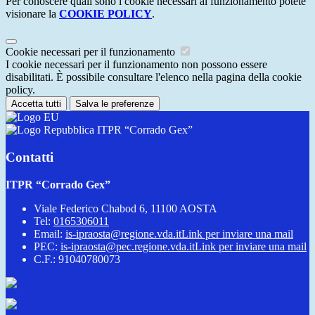
Per conoscere quali sono i cookie necessari al funzionamento potete
visionare la
COOKIE POLICY
.
Cookie necessari per il funzionamento
I cookie necessari per il funzionamento non possono essere
disabilitati. È possibile consultare l'elenco nella pagina della cookie
policy.
Accetta tutti
Salva le preferenze
ITPR “Corrado Gex”
Contatti
ITPR “Corrado Gex”
Viale Federico Chabod 6, 11100 AOSTA
Tel:
0165306011
Email:
is-ipraosta@regione.vda.it
Link per inviare una mail
PEC:
is-ipraosta@pec.regione.vda.it
Link per inviare una mail
C.F.: 91040780073