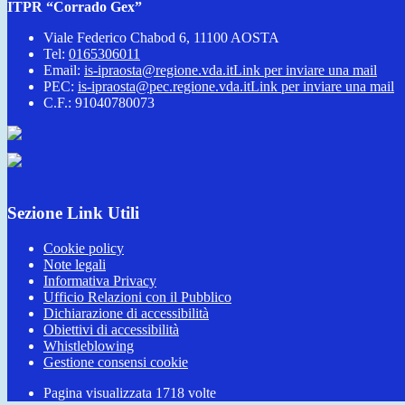
ITPR “Corrado Gex”
Viale Federico Chabod 6, 11100 AOSTA
Tel:
0165306011
Email:
is-ipraosta@regione.vda.it
Link per inviare una mail
PEC:
is-ipraosta@pec.regione.vda.it
Link per inviare una mail
C.F.: 91040780073
Sezione Link Utili
Cookie policy
Note legali
Informativa Privacy
Ufficio Relazioni con il Pubblico
Dichiarazione di accessibilità
Obiettivi di accessibilità
Whistleblowing
Gestione consensi cookie
Pagina visualizzata
1718
volte