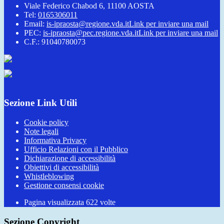
Viale Federico Chabod 6, 11100 AOSTA
Tel:
0165306011
Email:
is-ipraosta@regione.vda.it
Link per inviare una mail
PEC:
is-ipraosta@pec.regione.vda.it
Link per inviare una mail
C.F.: 91040780073
Sezione Link Utili
Cookie policy
Note legali
Informativa Privacy
Ufficio Relazioni con il Pubblico
Dichiarazione di accessibilità
Obiettivi di accessibilità
Whistleblowing
Gestione consensi cookie
Pagina visualizzata
622
volte
Sezione Copyright