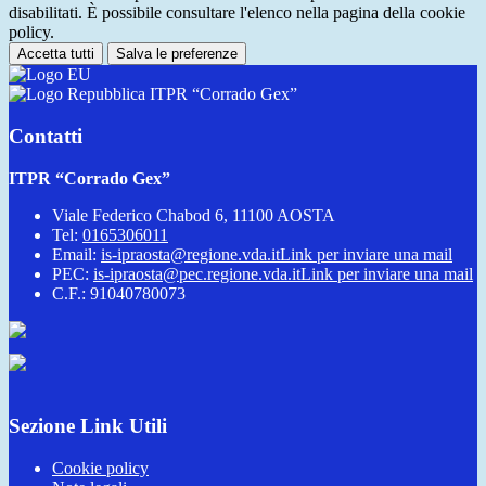
disabilitati. È possibile consultare l'elenco nella pagina della cookie
policy.
Accetta tutti
Salva le preferenze
ITPR “Corrado Gex”
Contatti
ITPR “Corrado Gex”
Viale Federico Chabod 6, 11100 AOSTA
Tel:
0165306011
Email:
is-ipraosta@regione.vda.it
Link per inviare una mail
PEC:
is-ipraosta@pec.regione.vda.it
Link per inviare una mail
C.F.: 91040780073
Sezione Link Utili
Cookie policy