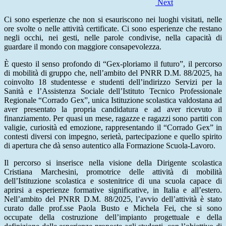
Next
Ci sono esperienze che non si esauriscono nei luoghi visitati, nelle
ore svolte o nelle attività certificate. Ci sono esperienze che restano
negli occhi, nei gesti, nelle parole condivise, nella capacità di
guardare il mondo con maggiore consapevolezza.
È questo il senso profondo di “Gex-ploriamo il futuro”, il percorso
di mobilità di gruppo che, nell’ambito del PNRR D.M. 88/2025, ha
coinvolto 18 studentesse e studenti dell’indirizzo Servizi per la
Sanità e l’Assistenza Sociale dell’Istituto Tecnico Professionale
Regionale “Corrado Gex”, unica Istituzione scolastica valdostana ad
aver presentato la propria candidatura e ad aver ricevuto il
finanziamento. Per quasi un mese, ragazze e ragazzi sono partiti con
valigie, curiosità ed emozione, rappresentando il “Corrado Gex” in
contesti diversi con impegno, serietà, partecipazione e quello spirito
di apertura che dà senso autentico alla Formazione Scuola-Lavoro.
Il percorso si inserisce nella visione della Dirigente scolastica
Cristiana Marchesini, promotrice delle attività di mobilità
dell’Istituzione scolastica e sostenitrice di una scuola capace di
aprirsi a esperienze formative significative, in Italia e all’estero.
Nell’ambito del PNRR D.M. 88/2025, l’avvio dell’attività è stato
curato dalle prof.sse Paola Busto e Michela Fei, che si sono
occupate della costruzione dell’impianto progettuale e della