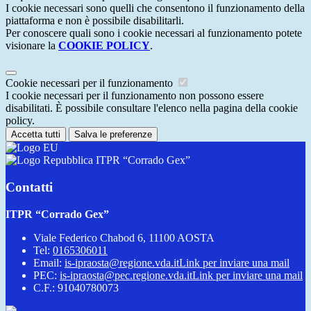
I cookie necessari sono quelli che consentono il funzionamento della
piattaforma e non è possibile disabilitarli.
Per conoscere quali sono i cookie necessari al funzionamento potete
visionare la
COOKIE POLICY
.
Cookie necessari per il funzionamento
I cookie necessari per il funzionamento non possono essere
disabilitati. È possibile consultare l'elenco nella pagina della cookie
policy.
Accetta tutti
Salva le preferenze
ITPR “Corrado Gex”
Contatti
ITPR “Corrado Gex”
Viale Federico Chabod 6, 11100 AOSTA
Tel:
0165306011
Email:
is-ipraosta@regione.vda.it
Link per inviare una mail
PEC:
is-ipraosta@pec.regione.vda.it
Link per inviare una mail
C.F.: 91040780073