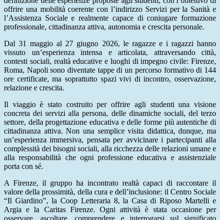
definizione delle esperienze proposte agli studenti, con l’obiettivo di
offrire una mobilità coerente con l’indirizzo Servizi per la Sanità e
l’Assistenza Sociale e realmente capace di coniugare formazione
professionale, cittadinanza attiva, autonomia e crescita personale.
Dal 31 maggio al 27 giugno 2026, le ragazze e i ragazzi hanno
vissuto un’esperienza intensa e articolata, attraversando città,
contesti sociali, realtà educative e luoghi di impegno civile: Firenze,
Roma, Napoli sono diventate tappe di un percorso formativo di 144
ore certificate, ma soprattutto spazi vivi di incontro, osservazione,
relazione e crescita.
Il viaggio è stato costruito per offrire agli studenti una visione
concreta dei servizi alla persona, delle dinamiche sociali, del terzo
settore, della progettazione educativa e delle forme più autentiche di
cittadinanza attiva. Non una semplice visita didattica, dunque, ma
un’esperienza immersiva, pensata per avvicinare i partecipanti alla
complessità dei bisogni sociali, alla ricchezza delle relazioni umane e
alla responsabilità che ogni professione educativa e assistenziale
porta con sé.
A Firenze, il gruppo ha incontrato realtà capaci di raccontare il
valore della prossimità, della cura e dell’inclusione: il Centro Sociale
“Il Giardino”, la Coop Letteraria 8, la Casa di Riposo Martelli e
Argia e la Caritas Firenze. Ogni attività è stata occasione per
osservare, ascoltare, comprendere e interrogarsi sul significato