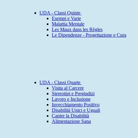
UDA - Classi Quinte
Esempi e Varie
Malattia Mentale
Les Maux dans les Règles
Le Dipendenze - Progettazione e Cura
UDA - Classi Quarte
Visita al Carcere
Stereotipi e Pregiudizi
Lavoro e Inclusione
Invecchiamento Positivo
Disabilità Unici e Uguali
Capire la Disabilità
Alimentazione Sana