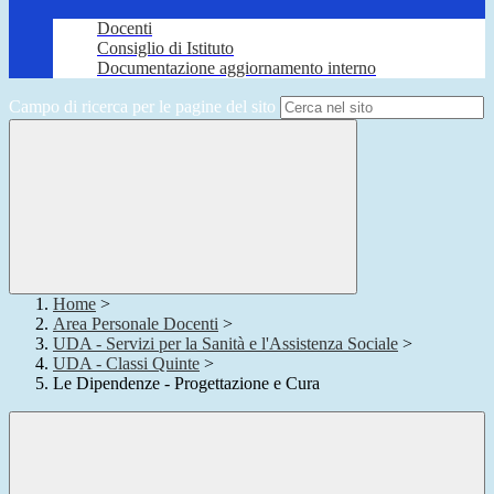
Docenti
Consiglio di Istituto
Documentazione aggiornamento interno
Campo di ricerca per le pagine del sito
Home
>
Area Personale Docenti
>
UDA - Servizi per la Sanità e l'Assistenza Sociale
>
UDA - Classi Quinte
>
Le Dipendenze - Progettazione e Cura