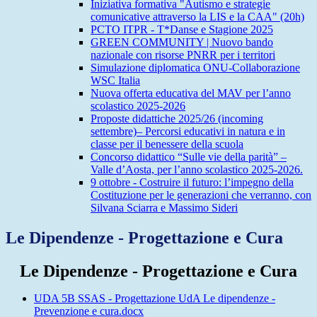
Iniziativa formativa "Autismo e strategie
comunicative attraverso la LIS e la CAA" (20h)
PCTO ITPR - T*Danse e Stagione 2025
GREEN COMMUNITY | Nuovo bando
nazionale con risorse PNRR per i territori
Simulazione diplomatica ONU-Collaborazione
WSC Italia
Nuova offerta educativa del MAV per l’anno
scolastico 2025-2026
Proposte didattiche 2025/26 (incoming
settembre)– Percorsi educativi in natura e in
classe per il benessere della scuola
Concorso didattico “Sulle vie della parità” –
Valle d’Aosta, per l’anno scolastico 2025-2026.
9 ottobre - Costruire il futuro: l’impegno della
Costituzione per le generazioni che verranno, con
Silvana Sciarra e Massimo Sideri
Le Dipendenze - Progettazione e Cura
Le Dipendenze - Progettazione e Cura
UDA 5B SSAS - Progettazione UdA Le dipendenze -
Prevenzione e cura.docx