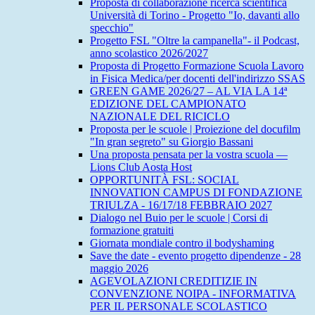
Proposta di collaborazione ricerca scientifica
Università di Torino - Progetto "Io, davanti allo
specchio"
Progetto FSL "Oltre la campanella"- il Podcast,
anno scolastico 2026/2027
Proposta di Progetto Formazione Scuola Lavoro
in Fisica Medica/per docenti dell'indirizzo SSAS
GREEN GAME 2026/27 – AL VIA LA 14ª
EDIZIONE DEL CAMPIONATO
NAZIONALE DEL RICICLO
Proposta per le scuole | Proiezione del docufilm
"In gran segreto" su Giorgio Bassani
Una proposta pensata per la vostra scuola —
Lions Club Aosta Host
OPPORTUNITÀ FSL: SOCIAL
INNOVATION CAMPUS DI FONDAZIONE
TRIULZA - 16/17/18 FEBBRAIO 2027
Dialogo nel Buio per le scuole | Corsi di
formazione gratuiti
Giornata mondiale contro il bodyshaming
Save the date - evento progetto dipendenze - 28
maggio 2026
AGEVOLAZIONI CREDITIZIE IN
CONVENZIONE NOIPA - INFORMATIVA
PER IL PERSONALE SCOLASTICO