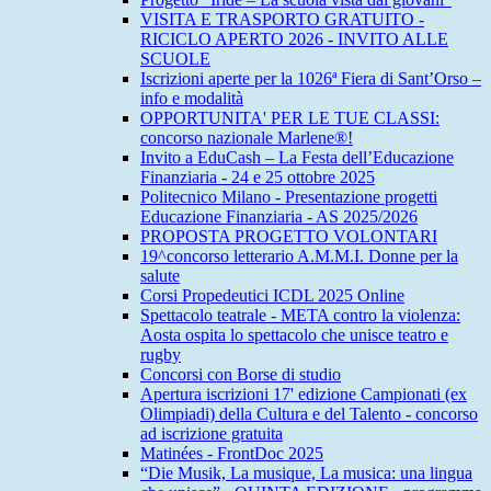
VISITA E TRASPORTO GRATUITO -
RICICLO APERTO 2026 - INVITO ALLE
SCUOLE
Iscrizioni aperte per la 1026ª Fiera di Sant’Orso –
info e modalità
OPPORTUNITA' PER LE TUE CLASSI:
concorso nazionale Marlene®!
Invito a EduCash – La Festa dell’Educazione
Finanziaria - 24 e 25 ottobre 2025
Politecnico Milano - Presentazione progetti
Educazione Finanziaria - AS 2025/2026
PROPOSTA PROGETTO VOLONTARI
19^concorso letterario A.M.M.I. Donne per la
salute
Corsi Propedeutici ICDL 2025 Online
Spettacolo teatrale - META contro la violenza:
Aosta ospita lo spettacolo che unisce teatro e
rugby
Concorsi con Borse di studio
Apertura iscrizioni 17' edizione Campionati (ex
Olimpiadi) della Cultura e del Talento - concorso
ad iscrizione gratuita
Matinées - FrontDoc 2025
“Die Musik, La musique, La musica: una lingua