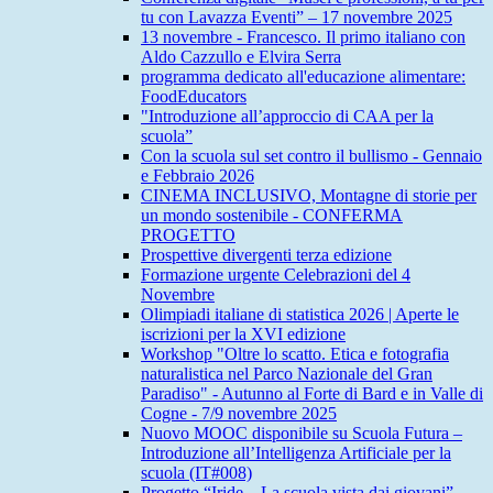
tu con Lavazza Eventi” – 17 novembre 2025
13 novembre - Francesco. Il primo italiano con
Aldo Cazzullo e Elvira Serra
programma dedicato all'educazione alimentare:
FoodEducators
"Introduzione all’approccio di CAA per la
scuola”
Con la scuola sul set contro il bullismo - Gennaio
e Febbraio 2026
CINEMA INCLUSIVO, Montagne di storie per
un mondo sostenibile - CONFERMA
PROGETTO
Prospettive divergenti terza edizione
Formazione urgente Celebrazioni del 4
Novembre
Olimpiadi italiane di statistica 2026 | Aperte le
iscrizioni per la XVI edizione
Workshop "Oltre lo scatto. Etica e fotografia
naturalistica nel Parco Nazionale del Gran
Paradiso" - Autunno al Forte di Bard e in Valle di
Cogne - 7/9 novembre 2025
Nuovo MOOC disponibile su Scuola Futura –
Introduzione all’Intelligenza Artificiale per la
scuola (IT#008)
Progetto “Iride – La scuola vista dai giovani”