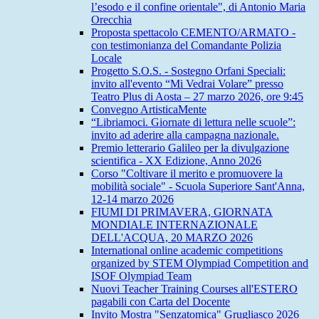
l’esodo e il confine orientale", di Antonio Maria
Orecchia
Proposta spettacolo CEMENTO/ARMATO -
con testimonianza del Comandante Polizia
Locale
Progetto S.O.S. - Sostegno Orfani Speciali:
invito all'evento “Mi Vedrai Volare” presso
Teatro Plus di Aosta – 27 marzo 2026, ore 9:45
Convegno ArtisticaMente
“Libriamoci. Giornate di lettura nelle scuole”:
invito ad aderire alla campagna nazionale.
Premio letterario Galileo per la divulgazione
scientifica - XX Edizione, Anno 2026
Corso "Coltivare il merito e promuovere la
mobilità sociale" - Scuola Superiore Sant'Anna,
12-14 marzo 2026
FIUMI DI PRIMAVERA, GIORNATA
MONDIALE INTERNAZIONALE
DELL'ACQUA, 20 MARZO 2026
International online academic competitions
organized by STEM Olympiad Competition and
ISOF Olympiad Team
Nuovi Teacher Training Courses all'ESTERO
pagabili con Carta del Docente
Invito Mostra "Senzatomica" Grugliasco 2026