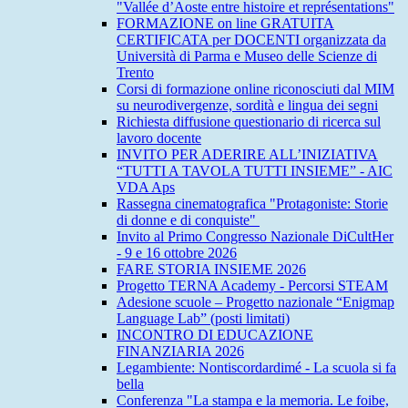
"Vallée d’Aoste entre histoire et représentations"
FORMAZIONE on line GRATUITA
CERTIFICATA per DOCENTI organizzata da
Università di Parma e Museo delle Scienze di
Trento
Corsi di formazione online riconosciuti dal MIM
su neurodivergenze, sordità e lingua dei segni
Richiesta diffusione questionario di ricerca sul
lavoro docente
INVITO PER ADERIRE ALL’INIZIATIVA
“TUTTI A TAVOLA TUTTI INSIEME” - AIC
VDA Aps
Rassegna cinematografica "Protagoniste: Storie
di donne e di conquiste"
Invito al Primo Congresso Nazionale DiCultHer
- 9 e 16 ottobre 2026
FARE STORIA INSIEME 2026
Progetto TERNA Academy - Percorsi STEAM
Adesione scuole – Progetto nazionale “Enigmap
Language Lab” (posti limitati)
INCONTRO DI EDUCAZIONE
FINANZIARIA 2026
Legambiente: Nontiscordardimé - La scuola si fa
bella
Conferenza "La stampa e la memoria. Le foibe,