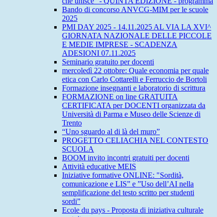
che unisce” - QUINTA EDIZIONE - programma
Bando di concorso ANVCG-MIM per le scuole
2025
PMI DAY 2025 - 14.11.2025 AL VIA LA XVI^
GIORNATA NAZIONALE DELLE PICCOLE
E MEDIE IMPRESE - SCADENZA
ADESIONI 07.11.2025
Seminario gratuito per docenti
mercoledì 22 ottobre: Quale economia per quale
etica con Carlo Cottarelli e Ferruccio de Bortoli
Formazione insegnanti e laboratorio di scrittura
FORMAZIONE on line GRATUITA
CERTIFICATA per DOCENTI organizzata da
Università di Parma e Museo delle Scienze di
Trento
“Uno sguardo al di là del muro”
PROGETTO CELIACHIA NEL CONTESTO
SCUOLA
BOOM invito incontri gratuiti per docenti
Attività educative MEIS
Iniziative formative ONLINE: "Sordità,
comunicazione e LIS” e ”Uso dell’AI nella
semplificazione del testo scritto per studenti
sordi”
Ecole du pays - Proposta di iniziativa culturale