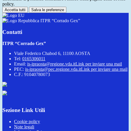
policy.
Accetta tutti
Salva le preferenze
ITPR “Corrado Gex”
Contatti
ITPR “Corrado Gex”
Viale Federico Chabod 6, 11100 AOSTA
Tel:
0165306011
Email:
is-ipraosta@regione.vda.it
Link per inviare una mail
PEC:
is-ipraosta@pec.regione.vda.it
Link per inviare una mail
C.F.: 91040780073
Sezione Link Utili
Cookie policy
Note legali