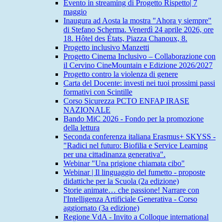
Evento in streaming di Progetto Rispetto| 7
maggio
Inaugura ad Aosta la mostra "Ahora y siempre"
di Stefano Scherma. Venerdì 24 aprile 2026, ore
18. Hôtel des États, Piazza Chanoux, 8.
Progetto inclusivo Manzetti
Progetto Cinema Inclusivo – Collaborazione con
il Cervino CineMountain e Edizione 2026/2027
Progetto contro la violenza di genere
Carta del Docente: investi nei tuoi prossimi passi
formativi con Scintille
Corso Sicurezza PCTO ENFAP IRASE
NAZIONALE
Bando MiC 2026 - Fondo per la promozione
della lettura
Seconda conferenza italiana Erasmus+ SKYSS -
"Radici nel futuro: Biofilia e Service Learning
per una cittadinanza generativa".
Webinar "Una prigione chiamata cibo"
Webinar | Il linguaggio del fumetto - proposte
didattiche per la Scuola (2a edizione)
Storie animate… che passione! Narrare con
l'Intelligenza Artificiale Generativa - Corso
aggiornato (3a edizione)
Regione VdA - Invito a Colloque international