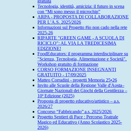
gratuita
Tecnologia, identità, amicizia: il futuro in scena
con “Mi sono messo il microchip”
ARPA - PROPOSTA DI COLLABORAZIONE
PER L’A.S. 2025/2026
Informazioni sul Progetto #io non cado nella rete
2025-26
RIPARTE "GREEN GAME - A SCUOLA DI
RICICLO": AL VIA LA TREDICESIMA
EDIZIONE!
FoodEducators: il programma interdisciplinare su
"Scienza, Tecnologia, Alimentazione e Società".
Workshop gratuito di formazione
CORSO FORMAZIONE INSEGNANTI
GRATUITO - 17/09/2025
Matteo Corradini - progetti Memoria 25•26
Invito alle Scuole della Regione Valle d'Aosta–
Giornate Nazionali dei Giochi della Gentilezza –
10ª Edizione (2025)
Proposta di progetto educativo/artistico – a.s.
2026/27
Concorso “Fabbricando” a.s. 2025/2026
Progetto Sentieri di Pace : Percorso Teatrale
Magico ed Educativo (Anno Scolastico 2025-
2026)