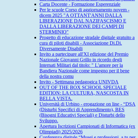
Carta Docente - Formazione Esperenziale
Per le scuole Corso di aggiornamento novem -
dicem 2025 "A OTTANT'ANNI DALLA
LIBERAZIONE DAL NAZIFASCISMO E
DALLA LIBERAZIONE DEI CAMPI DI
STERMINIO"
Progetto di educazione stradale digitale gratuito a
cura di piloti disabili - Associazione Di.Di.
Diversamente Disabili
Invito a partecipare all'XI edizione del Premio
Nazionale Giovanni Grillo in ricordo degli
Internati Militari dal titolo: " L'amore per la
Bandiera Nazionale come impegno per il bene
della nostra comu
Invito - Settimana pedagogica UNIVDA
OUT OF THE BOX SCHOOL SPECIALE
EDITION: LA CULTURA, NASCOSTA IN
BELLA VISTA.
Università di Urbino - erogazione on line - “DSA
(Disturbi Specifici di Apprendimento), BES
(Bisogni Educativi Speciali) e Disturbi dello
Sviluppo.
Apertura Iscrizioni Campionati di Informatica (ex
Olimpiadi) 2025/2026
Conferenza digitale “Musei e professioni, a tu per