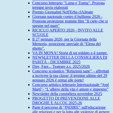
Concorso letterario "Lama e Trama". Proroga
termine invio elaborati
Premio Giornalisti Nell'Erba clAImate
Giornata nazionale contro il bullismo 2026 -
Proposta proiezione gratuita film "Il cielo che si
spegne nel mare"
RICICLO APERTO 2026 - INVITO ALLE
SCUOLE
Il 27 gennaio 2026, per la Giornata della
Memoria, proiezione speciale di “Elena del
ghetto”.
VA IN MONA! Storia di un soldato a 4 zampe.
NEWSLETTER DELLA CONSIGLIERA DI
PARITÀ - DICEMBRE 2025
Dire, Fare... Teatrare a.s. 2025/2026
Concorso scolastico “Relazioni sane” – affrettati
a iscrivere la tua classe: il termine ultimo del 29
gennaio 2026 è ormai alle porte!
Concorso artistico letterario Internazionale “José
Martí”- “L’albero della vita è amore e impegno”
Newsletter della consigliera novembre 2025
PROGETTO DI PREVENZIONE ALLE
DROGHE E ALCOL 2025-26
Parte il percorso di "INDIRE" sull'educazione
alle relazioni e per la lotta alle violenze di genere.