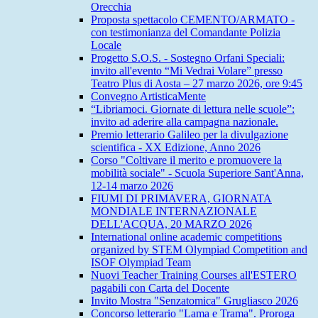
Orecchia
Proposta spettacolo CEMENTO/ARMATO -
con testimonianza del Comandante Polizia
Locale
Progetto S.O.S. - Sostegno Orfani Speciali:
invito all'evento “Mi Vedrai Volare” presso
Teatro Plus di Aosta – 27 marzo 2026, ore 9:45
Convegno ArtisticaMente
“Libriamoci. Giornate di lettura nelle scuole”:
invito ad aderire alla campagna nazionale.
Premio letterario Galileo per la divulgazione
scientifica - XX Edizione, Anno 2026
Corso "Coltivare il merito e promuovere la
mobilità sociale" - Scuola Superiore Sant'Anna,
12-14 marzo 2026
FIUMI DI PRIMAVERA, GIORNATA
MONDIALE INTERNAZIONALE
DELL'ACQUA, 20 MARZO 2026
International online academic competitions
organized by STEM Olympiad Competition and
ISOF Olympiad Team
Nuovi Teacher Training Courses all'ESTERO
pagabili con Carta del Docente
Invito Mostra "Senzatomica" Grugliasco 2026
Concorso letterario "Lama e Trama". Proroga