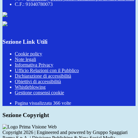
C.F.: 91040780073
Sezione Link Utili
Cookie policy
Note legali
Informativa Privacy
Ufficio Relazioni con il Pubblico
Dichiarazione di accessibilità
Obiettivi di accessibilità
Whistleblowing
Gestione consensi cookie
Pagina visualizzata
366
volte
Sezione Copyright
Copyright 2026 | Engineered and powered by Gruppo Spaggiari
Parma S.p.A. | Divisione Publishing & New Social Media