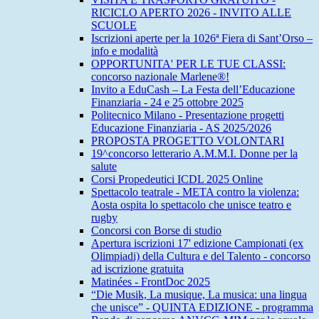
RICICLO APERTO 2026 - INVITO ALLE
SCUOLE
Iscrizioni aperte per la 1026ª Fiera di Sant’Orso –
info e modalità
OPPORTUNITA' PER LE TUE CLASSI:
concorso nazionale Marlene®!
Invito a EduCash – La Festa dell’Educazione
Finanziaria - 24 e 25 ottobre 2025
Politecnico Milano - Presentazione progetti
Educazione Finanziaria - AS 2025/2026
PROPOSTA PROGETTO VOLONTARI
19^concorso letterario A.M.M.I. Donne per la
salute
Corsi Propedeutici ICDL 2025 Online
Spettacolo teatrale - META contro la violenza:
Aosta ospita lo spettacolo che unisce teatro e
rugby
Concorsi con Borse di studio
Apertura iscrizioni 17' edizione Campionati (ex
Olimpiadi) della Cultura e del Talento - concorso
ad iscrizione gratuita
Matinées - FrontDoc 2025
“Die Musik, La musique, La musica: una lingua
che unisce” - QUINTA EDIZIONE - programma