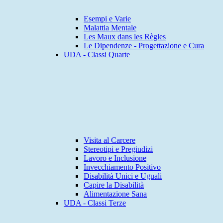
Esempi e Varie
Malattia Mentale
Les Maux dans les Règles
Le Dipendenze - Progettazione e Cura
UDA - Classi Quarte
Visita al Carcere
Stereotipi e Pregiudizi
Lavoro e Inclusione
Invecchiamento Positivo
Disabilità Unici e Uguali
Capire la Disabilità
Alimentazione Sana
UDA - Classi Terze