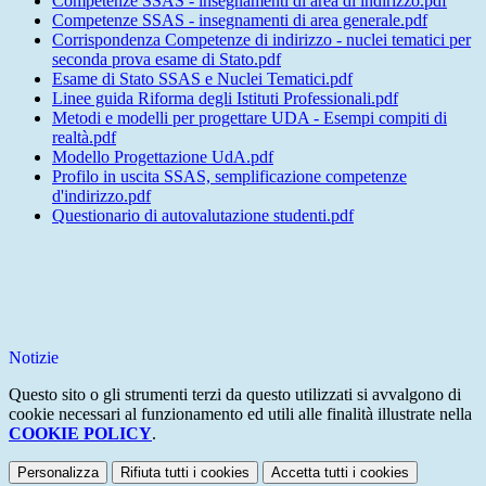
Competenze SSAS - insegnamenti di area di indirizzo.pdf
Competenze SSAS - insegnamenti di area generale.pdf
Corrispondenza Competenze di indirizzo - nuclei tematici per
seconda prova esame di Stato.pdf
Esame di Stato SSAS e Nuclei Tematici.pdf
Linee guida Riforma degli Istituti Professionali.pdf
Metodi e modelli per progettare UDA - Esempi compiti di
realtà.pdf
Modello Progettazione UdA.pdf
Profilo in uscita SSAS, semplificazione competenze
d'indirizzo.pdf
Questionario di autovalutazione studenti.pdf
Notizie
Questo sito o gli strumenti terzi da questo utilizzati si avvalgono di
cookie necessari al funzionamento ed utili alle finalità illustrate nella
COOKIE POLICY
.
Personalizza
Rifiuta tutti
i cookies
Accetta tutti
i cookies