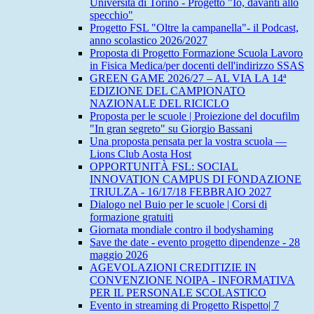
Università di Torino - Progetto "Io, davanti allo
specchio"
Progetto FSL "Oltre la campanella"- il Podcast,
anno scolastico 2026/2027
Proposta di Progetto Formazione Scuola Lavoro
in Fisica Medica/per docenti dell'indirizzo SSAS
GREEN GAME 2026/27 – AL VIA LA 14ª
EDIZIONE DEL CAMPIONATO
NAZIONALE DEL RICICLO
Proposta per le scuole | Proiezione del docufilm
"In gran segreto" su Giorgio Bassani
Una proposta pensata per la vostra scuola —
Lions Club Aosta Host
OPPORTUNITÀ FSL: SOCIAL
INNOVATION CAMPUS DI FONDAZIONE
TRIULZA - 16/17/18 FEBBRAIO 2027
Dialogo nel Buio per le scuole | Corsi di
formazione gratuiti
Giornata mondiale contro il bodyshaming
Save the date - evento progetto dipendenze - 28
maggio 2026
AGEVOLAZIONI CREDITIZIE IN
CONVENZIONE NOIPA - INFORMATIVA
PER IL PERSONALE SCOLASTICO
Evento in streaming di Progetto Rispetto| 7