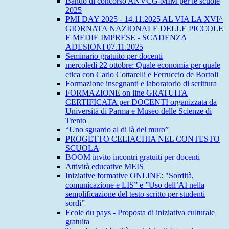
Bando di concorso ANVCG-MIM per le scuole
2025
PMI DAY 2025 - 14.11.2025 AL VIA LA XVI^
GIORNATA NAZIONALE DELLE PICCOLE
E MEDIE IMPRESE - SCADENZA
ADESIONI 07.11.2025
Seminario gratuito per docenti
mercoledì 22 ottobre: Quale economia per quale
etica con Carlo Cottarelli e Ferruccio de Bortoli
Formazione insegnanti e laboratorio di scrittura
FORMAZIONE on line GRATUITA
CERTIFICATA per DOCENTI organizzata da
Università di Parma e Museo delle Scienze di
Trento
“Uno sguardo al di là del muro”
PROGETTO CELIACHIA NEL CONTESTO
SCUOLA
BOOM invito incontri gratuiti per docenti
Attività educative MEIS
Iniziative formative ONLINE: "Sordità,
comunicazione e LIS” e ”Uso dell’AI nella
semplificazione del testo scritto per studenti
sordi”
Ecole du pays - Proposta di iniziativa culturale
gratuita