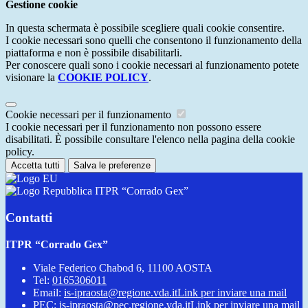
Gestione cookie
In questa schermata è possibile scegliere quali cookie consentire.
I cookie necessari sono quelli che consentono il funzionamento della
piattaforma e non è possibile disabilitarli.
Per conoscere quali sono i cookie necessari al funzionamento potete
visionare la
COOKIE POLICY
.
Cookie necessari per il funzionamento
I cookie necessari per il funzionamento non possono essere
disabilitati. È possibile consultare l'elenco nella pagina della cookie
policy.
Accetta tutti
Salva le preferenze
ITPR “Corrado Gex”
Contatti
ITPR “Corrado Gex”
Viale Federico Chabod 6, 11100 AOSTA
Tel:
0165306011
Email:
is-ipraosta@regione.vda.it
Link per inviare una mail
PEC:
is-ipraosta@pec.regione.vda.it
Link per inviare una mail