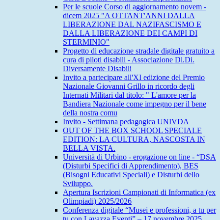
Per le scuole Corso di aggiornamento novem -
dicem 2025 "A OTTANT'ANNI DALLA
LIBERAZIONE DAL NAZIFASCISMO E
DALLA LIBERAZIONE DEI CAMPI DI
STERMINIO"
Progetto di educazione stradale digitale gratuito a
cura di piloti disabili - Associazione Di.Di.
Diversamente Disabili
Invito a partecipare all'XI edizione del Premio
Nazionale Giovanni Grillo in ricordo degli
Internati Militari dal titolo: " L'amore per la
Bandiera Nazionale come impegno per il bene
della nostra comu
Invito - Settimana pedagogica UNIVDA
OUT OF THE BOX SCHOOL SPECIALE
EDITION: LA CULTURA, NASCOSTA IN
BELLA VISTA.
Università di Urbino - erogazione on line - “DSA
(Disturbi Specifici di Apprendimento), BES
(Bisogni Educativi Speciali) e Disturbi dello
Sviluppo.
Apertura Iscrizioni Campionati di Informatica (ex
Olimpiadi) 2025/2026
Conferenza digitale “Musei e professioni, a tu per
tu con Lavazza Eventi” – 17 novembre 2025