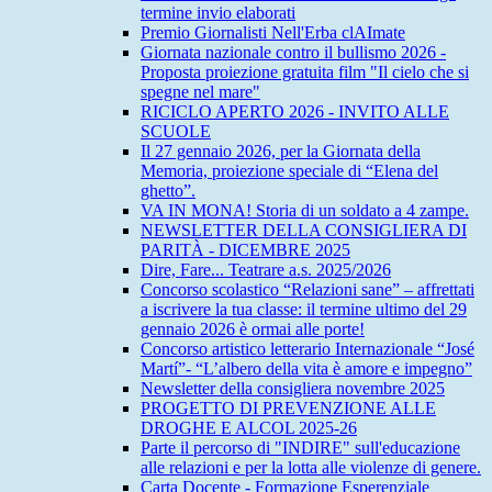
termine invio elaborati
Premio Giornalisti Nell'Erba clAImate
Giornata nazionale contro il bullismo 2026 -
Proposta proiezione gratuita film "Il cielo che si
spegne nel mare"
RICICLO APERTO 2026 - INVITO ALLE
SCUOLE
Il 27 gennaio 2026, per la Giornata della
Memoria, proiezione speciale di “Elena del
ghetto”.
VA IN MONA! Storia di un soldato a 4 zampe.
NEWSLETTER DELLA CONSIGLIERA DI
PARITÀ - DICEMBRE 2025
Dire, Fare... Teatrare a.s. 2025/2026
Concorso scolastico “Relazioni sane” – affrettati
a iscrivere la tua classe: il termine ultimo del 29
gennaio 2026 è ormai alle porte!
Concorso artistico letterario Internazionale “José
Martí”- “L’albero della vita è amore e impegno”
Newsletter della consigliera novembre 2025
PROGETTO DI PREVENZIONE ALLE
DROGHE E ALCOL 2025-26
Parte il percorso di "INDIRE" sull'educazione
alle relazioni e per la lotta alle violenze di genere.
Carta Docente - Formazione Esperenziale