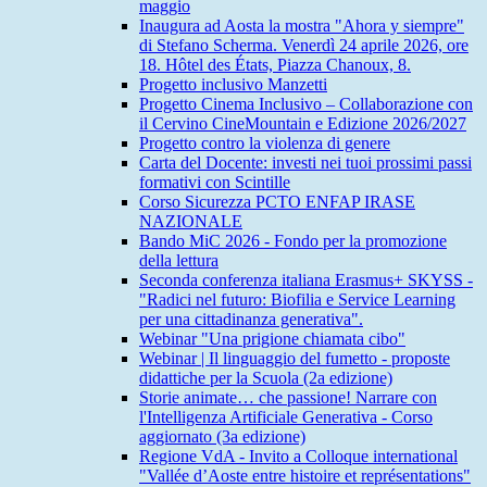
maggio
Inaugura ad Aosta la mostra "Ahora y siempre"
di Stefano Scherma. Venerdì 24 aprile 2026, ore
18. Hôtel des États, Piazza Chanoux, 8.
Progetto inclusivo Manzetti
Progetto Cinema Inclusivo – Collaborazione con
il Cervino CineMountain e Edizione 2026/2027
Progetto contro la violenza di genere
Carta del Docente: investi nei tuoi prossimi passi
formativi con Scintille
Corso Sicurezza PCTO ENFAP IRASE
NAZIONALE
Bando MiC 2026 - Fondo per la promozione
della lettura
Seconda conferenza italiana Erasmus+ SKYSS -
"Radici nel futuro: Biofilia e Service Learning
per una cittadinanza generativa".
Webinar "Una prigione chiamata cibo"
Webinar | Il linguaggio del fumetto - proposte
didattiche per la Scuola (2a edizione)
Storie animate… che passione! Narrare con
l'Intelligenza Artificiale Generativa - Corso
aggiornato (3a edizione)
Regione VdA - Invito a Colloque international
"Vallée d’Aoste entre histoire et représentations"