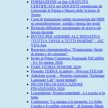
FORMAZIONE on line GRATUITA
CERTIFICATA per DOCENTI organizzata da
Università di Parma e Museo delle Scienze di
Trento
Corsi di formazione online riconosciuti dal MIM
su neurodivergenze, sordità e lingua dei segni
Richiesta diffusione questionario di ricerca sul
lavoro docente
INVITO PER ADERIRE ALL’INIZIATIVA
“TUTTI A TAVOLA TUTTI INSIEME” - AIC
VDA Aps
Rassegna cinematografica "Protagoniste: Storie
di donne e di conquiste"
Invito al Primo Congresso Nazionale DiCultHer
- 9 e 16 ottobre 2026
FARE STORIA INSIEME 2026
Progetto TERNA Academy - Percorsi STEAM
Adesione scuole – Progetto nazionale “Enigmap
Language Lab” (posti limitati)
INCONTRO DI EDUCAZIONE
FINANZIARIA 2026
Legambiente: Nontiscordardimé - La scuola si fa
bella
Conferenza "La stampa e la memoria. Le foibe,
l’esodo e il confine orientale", di Antonio Maria