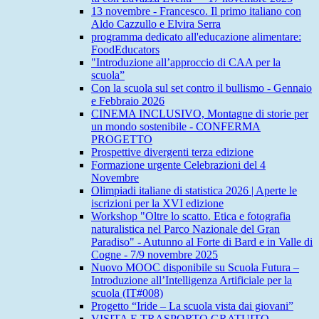
13 novembre - Francesco. Il primo italiano con
Aldo Cazzullo e Elvira Serra
programma dedicato all'educazione alimentare:
FoodEducators
"Introduzione all’approccio di CAA per la
scuola”
Con la scuola sul set contro il bullismo - Gennaio
e Febbraio 2026
CINEMA INCLUSIVO, Montagne di storie per
un mondo sostenibile - CONFERMA
PROGETTO
Prospettive divergenti terza edizione
Formazione urgente Celebrazioni del 4
Novembre
Olimpiadi italiane di statistica 2026 | Aperte le
iscrizioni per la XVI edizione
Workshop "Oltre lo scatto. Etica e fotografia
naturalistica nel Parco Nazionale del Gran
Paradiso" - Autunno al Forte di Bard e in Valle di
Cogne - 7/9 novembre 2025
Nuovo MOOC disponibile su Scuola Futura –
Introduzione all’Intelligenza Artificiale per la
scuola (IT#008)
Progetto “Iride – La scuola vista dai giovani”
VISITA E TRASPORTO GRATUITO -