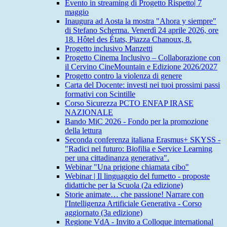
Evento in streaming di Progetto Rispetto| 7
maggio
Inaugura ad Aosta la mostra "Ahora y siempre"
di Stefano Scherma. Venerdì 24 aprile 2026, ore
18. Hôtel des États, Piazza Chanoux, 8.
Progetto inclusivo Manzetti
Progetto Cinema Inclusivo – Collaborazione con
il Cervino CineMountain e Edizione 2026/2027
Progetto contro la violenza di genere
Carta del Docente: investi nei tuoi prossimi passi
formativi con Scintille
Corso Sicurezza PCTO ENFAP IRASE
NAZIONALE
Bando MiC 2026 - Fondo per la promozione
della lettura
Seconda conferenza italiana Erasmus+ SKYSS -
"Radici nel futuro: Biofilia e Service Learning
per una cittadinanza generativa".
Webinar "Una prigione chiamata cibo"
Webinar | Il linguaggio del fumetto - proposte
didattiche per la Scuola (2a edizione)
Storie animate… che passione! Narrare con
l'Intelligenza Artificiale Generativa - Corso
aggiornato (3a edizione)
Regione VdA - Invito a Colloque international