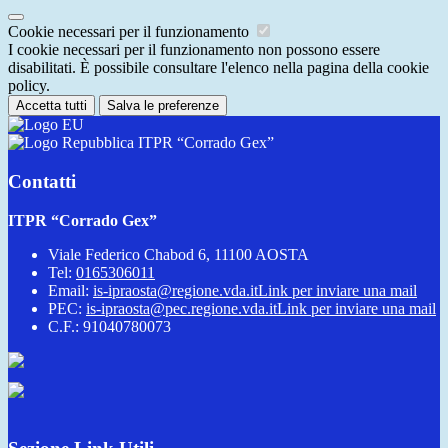
Cookie necessari per il funzionamento
I cookie necessari per il funzionamento non possono essere
disabilitati. È possibile consultare l'elenco nella pagina della cookie
policy.
Accetta tutti
Salva le preferenze
ITPR “Corrado Gex”
Contatti
ITPR “Corrado Gex”
Viale Federico Chabod 6, 11100 AOSTA
Tel:
0165306011
Email:
is-ipraosta@regione.vda.it
Link per inviare una mail
PEC:
is-ipraosta@pec.regione.vda.it
Link per inviare una mail
C.F.: 91040780073