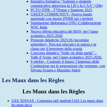
Iniziativa formativa "Autismo e strategie
comunicative attraverso la LIS e la CAA" (20h)
PCTO ITPR - T*Danse e Stagione 2025
GREEN COMMUNITY | Nuovo bando
nazionale con risorse PNRR per i territori
Simulazione diplomatica ONU-Collaborazione
WSC Italia
Nuova offerta educativa del MAV per l’anno
scolastico 2025-2026
Proposte didattiche 2025/26 (incoming
settembre)– Percorsi educativi in natura e in
classe per il benessere della scuola
Concorso didattico “Sulle vie della parità” –
Valle d’Aosta, per l’anno scolastico 2025-2026.
9 ottobre - Costruire il futuro: l’impegno della
Costituzione per le generazioni che verranno, con
Silvana Sciarra e Massimo Sideri
Les Maux dans les Règles
Les Maux dans les Règles
UdA 5DSSAS - Consegna agli studenti UdA Les maux dans
les mots.docx