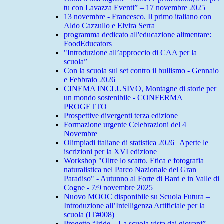
tu con Lavazza Eventi” – 17 novembre 2025
13 novembre - Francesco. Il primo italiano con
Aldo Cazzullo e Elvira Serra
programma dedicato all'educazione alimentare:
FoodEducators
"Introduzione all’approccio di CAA per la
scuola”
Con la scuola sul set contro il bullismo - Gennaio
e Febbraio 2026
CINEMA INCLUSIVO, Montagne di storie per
un mondo sostenibile - CONFERMA
PROGETTO
Prospettive divergenti terza edizione
Formazione urgente Celebrazioni del 4
Novembre
Olimpiadi italiane di statistica 2026 | Aperte le
iscrizioni per la XVI edizione
Workshop "Oltre lo scatto. Etica e fotografia
naturalistica nel Parco Nazionale del Gran
Paradiso" - Autunno al Forte di Bard e in Valle di
Cogne - 7/9 novembre 2025
Nuovo MOOC disponibile su Scuola Futura –
Introduzione all’Intelligenza Artificiale per la
scuola (IT#008)
Progetto “Iride – La scuola vista dai giovani”