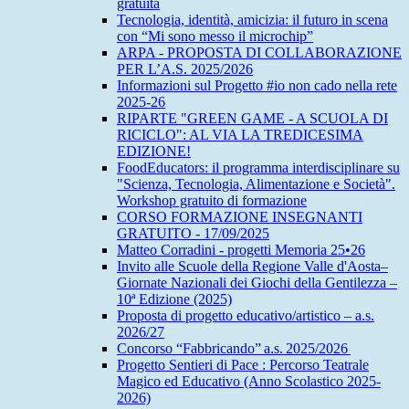
gratuita
Tecnologia, identità, amicizia: il futuro in scena
con “Mi sono messo il microchip”
ARPA - PROPOSTA DI COLLABORAZIONE
PER L’A.S. 2025/2026
Informazioni sul Progetto #io non cado nella rete
2025-26
RIPARTE "GREEN GAME - A SCUOLA DI
RICICLO": AL VIA LA TREDICESIMA
EDIZIONE!
FoodEducators: il programma interdisciplinare su
"Scienza, Tecnologia, Alimentazione e Società".
Workshop gratuito di formazione
CORSO FORMAZIONE INSEGNANTI
GRATUITO - 17/09/2025
Matteo Corradini - progetti Memoria 25•26
Invito alle Scuole della Regione Valle d'Aosta–
Giornate Nazionali dei Giochi della Gentilezza –
10ª Edizione (2025)
Proposta di progetto educativo/artistico – a.s.
2026/27
Concorso “Fabbricando” a.s. 2025/2026
Progetto Sentieri di Pace : Percorso Teatrale
Magico ed Educativo (Anno Scolastico 2025-
2026)