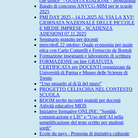
che unisce” - QUINTA EDIZIONE - programma
Bando di concorso ANVCG-MIM per le scuole
2025
PMI DAY 2025 - 14.11.2025 AL VIA LA XVI^
GIORNATA NAZIONALE DELLE PICCOLE
E MEDIE IMPRESE - SCADENZA
ADESIONI 07.11.2025
Seminario gratuito per docenti
mercoledì 22 ottobre: Quale economia per quale
etica con Carlo Cottarelli e Ferruccio de Bortoli
Formazione insegnanti e laboratorio di scrittura
FORMAZIONE on line GRATUITA
CERTIFICATA per DOCENTI organizzata da
Università di Parma e Museo delle Scienze di
Trento
“Uno sguardo al di là del muro”
PROGETTO CELIACHIA NEL CONTESTO
SCUOLA
BOOM invito incontri gratuiti per docenti
Attività educative MEIS
Iniziative formative ONLINE: "Sordità,
comunicazione e LIS” e ”Uso dell’AI nella
semplificazione del testo scritto per studenti
sordi”
Ecole du pays - Proposta di iniziativa culturale