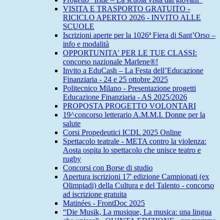
VISITA E TRASPORTO GRATUITO -
RICICLO APERTO 2026 - INVITO ALLE
SCUOLE
Iscrizioni aperte per la 1026ª Fiera di Sant’Orso –
info e modalità
OPPORTUNITA' PER LE TUE CLASSI:
concorso nazionale Marlene®!
Invito a EduCash – La Festa dell’Educazione
Finanziaria - 24 e 25 ottobre 2025
Politecnico Milano - Presentazione progetti
Educazione Finanziaria - AS 2025/2026
PROPOSTA PROGETTO VOLONTARI
19^concorso letterario A.M.M.I. Donne per la
salute
Corsi Propedeutici ICDL 2025 Online
Spettacolo teatrale - META contro la violenza:
Aosta ospita lo spettacolo che unisce teatro e
rugby
Concorsi con Borse di studio
Apertura iscrizioni 17' edizione Campionati (ex
Olimpiadi) della Cultura e del Talento - concorso
ad iscrizione gratuita
Matinées - FrontDoc 2025
“Die Musik, La musique, La musica: una lingua