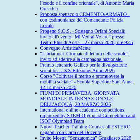
l’esodo e il confine orientale", di Antonio Maria
Orecchia
Proposta spettacolo CEMENTO/ARMATO -
con testimonianza del Comandante Polizia
Locale
Progetto S.O.S. - Sostegno Orfani Speciali:
invito all'evento “Mi Vedrai Volare” presso
Teatro Plus di Aosta – 27 marzo 2026, ore 9:45
Convegno ArtisticaMente
“Libriamoci. Giornate di lettura nelle scuole”:
invito ad aderire alla campagna nazionale.
Premio letterario Galileo per la divulgazione
scientifica - XX Edizione, Anno 2026
Corso "Coltivare il merito e promuovere la
mobilità sociale" - Scuola Superiore Sant'Anna,
12-14 marzo 2026
FIUMI DI PRIMAVERA, GIORNATA
MONDIALE INTERNAZIONALE
DELL'ACQUA, 20 MARZO 2026
International online academic competitions
organized by STEM Olympiad Competition and
ISOF Olympiad Team
Nuovi Teacher Training Courses all'ESTERO
pagabili con Carta del Docente
Invito Mostra "Senzatomica" Grugliasco 2026