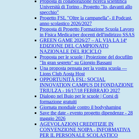
Proposta di collaborazione ricerca scientifica
Università di Torino - Progetto "Io, davanti allo
specchio"
Progetto FSL "Oltre la campanella"- il Podcast,
anno scolastico 2026/2027
Proposta di Progetto Formazione Scuola Lavoro
in Fisica Medica/per docenti dell'indirizzo SSAS
GREEN GAME 2026/27 – AL VIA LA 14ª
EDIZIONE DEL CAMPIONATO
NAZIONALE DEL RICICLO
Proposta per le scuole | Proiezione del docufilm
"In gran segreto" su Giorgio Bassani
Una proposta pensata per la vostra scuola —
Lions Club Aosta Host
OPPORTUNITÀ FSL: SOCIAL
INNOVATION CAMPUS DI FONDAZIONE
TRIULZA - 16/17/18 FEBBRAIO 2027
Dialogo nel Buio per le scuole | Corsi di
formazione gratuiti
Giornata mondiale contro il bodyshaming
Save the date - evento progetto dipendenze - 28
maggio 2026
AGEVOLAZIONI CREDITIZIE IN
CONVENZIONE NOIPA - INFORMATIVA
PER IL PERSONALE SCOLASTICO