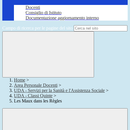
Docenti
Consiglio di Istituto
Documentazione aggiornamento interno
Campo di ricerca per le pagine del sito
Home
>
Area Personale Docenti
>
UDA - Servizi per la Sanità e l'Assistenza Sociale
>
UDA - Classi Quinte
>
Les Maux dans les Règles