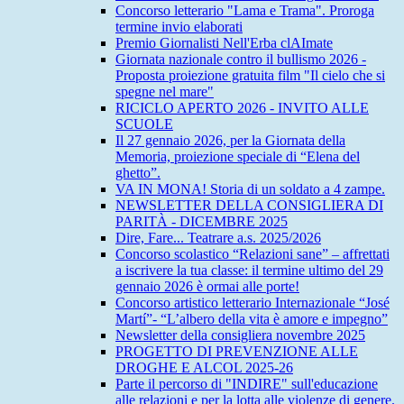
Concorso letterario "Lama e Trama". Proroga
termine invio elaborati
Premio Giornalisti Nell'Erba clAImate
Giornata nazionale contro il bullismo 2026 -
Proposta proiezione gratuita film "Il cielo che si
spegne nel mare"
RICICLO APERTO 2026 - INVITO ALLE
SCUOLE
Il 27 gennaio 2026, per la Giornata della
Memoria, proiezione speciale di “Elena del
ghetto”.
VA IN MONA! Storia di un soldato a 4 zampe.
NEWSLETTER DELLA CONSIGLIERA DI
PARITÀ - DICEMBRE 2025
Dire, Fare... Teatrare a.s. 2025/2026
Concorso scolastico “Relazioni sane” – affrettati
a iscrivere la tua classe: il termine ultimo del 29
gennaio 2026 è ormai alle porte!
Concorso artistico letterario Internazionale “José
Martí”- “L’albero della vita è amore e impegno”
Newsletter della consigliera novembre 2025
PROGETTO DI PREVENZIONE ALLE
DROGHE E ALCOL 2025-26
Parte il percorso di "INDIRE" sull'educazione
alle relazioni e per la lotta alle violenze di genere.