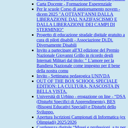
Carta Docente - Formazione Esperenziale
Per le scuole Corso di aggiornamento novem -
dicem 2025 "A OTTANT'ANNI DALLA
LIBERAZIONE DAL NAZIFASCISMO E
DALLA LIBERAZIONE DEI CAMPI DI
STERMINIO"
Progetto di educazione stradale digitale gratuito a
cura di piloti disabili - Associazione Di.Di.
Diversamente Disabili
Invito a partecipare all'XI edizione del Premio
Nazionale Giovanni Grillo in ricordo degli
Internati Militari dal titolo: " L'amore per la
Bandiera Nazionale come impegno per il bene
della nostra comu
Invito - Settimana pedagogica UNIVDA
OUT OF THE BOX SCHOOL SPECIALE
EDITION: LA CULTURA, NASCOSTA IN
BELLA VISTA.
Università di Urbino - erogazione on line - “DSA
(Disturbi Specifici di Apprendimento), BES
(Bisogni Educativi Speciali) e Disturbi dello
Sviluppo.
Apertura Iscrizioni Campionati di Informatica (ex
Olimpiadi) 2025/2026
Conferenza digitale “Musei e professioni, a tu per