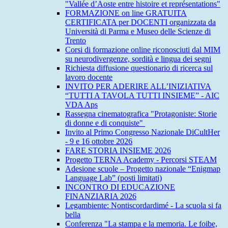
"Vallée d’Aoste entre histoire et représentations"
FORMAZIONE on line GRATUITA
CERTIFICATA per DOCENTI organizzata da
Università di Parma e Museo delle Scienze di
Trento
Corsi di formazione online riconosciuti dal MIM
su neurodivergenze, sordità e lingua dei segni
Richiesta diffusione questionario di ricerca sul
lavoro docente
INVITO PER ADERIRE ALL’INIZIATIVA
“TUTTI A TAVOLA TUTTI INSIEME” - AIC
VDA Aps
Rassegna cinematografica "Protagoniste: Storie
di donne e di conquiste"
Invito al Primo Congresso Nazionale DiCultHer
- 9 e 16 ottobre 2026
FARE STORIA INSIEME 2026
Progetto TERNA Academy - Percorsi STEAM
Adesione scuole – Progetto nazionale “Enigmap
Language Lab” (posti limitati)
INCONTRO DI EDUCAZIONE
FINANZIARIA 2026
Legambiente: Nontiscordardimé - La scuola si fa
bella
Conferenza "La stampa e la memoria. Le foibe,