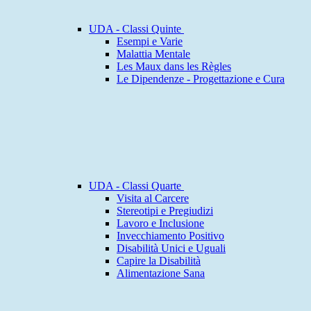
UDA - Classi Quinte
Esempi e Varie
Malattia Mentale
Les Maux dans les Règles
Le Dipendenze - Progettazione e Cura
UDA - Classi Quarte
Visita al Carcere
Stereotipi e Pregiudizi
Lavoro e Inclusione
Invecchiamento Positivo
Disabilità Unici e Uguali
Capire la Disabilità
Alimentazione Sana